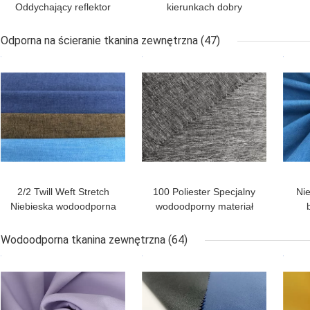
Oddychający reflektor
kierunkach dobry
Outdoor Nylon Taslon
elastyczny cienki
Tkanina 70D 240GSM
spandex 40d nylonowy
odd
Odporna na ścieranie tkanina zewnętrzna
(47)
Wodoodporna tkanina na
materiał
NAJLEPSZA CENA
NAJLEPSZA CENA
NAJ
kurtkę
2/2 Twill Weft Stretch
100 Poliester Specjalny
Nie
Niebieska wodoodporna
wodoodporny materiał
tkanina powlekana na
odporny na blaknięcie na
zew
kurtkę zimową
zewnątrz
Wodoodporna tkanina zewnętrzna
(64)
NAJLEPSZA CENA
NAJLEPSZA CENA
NAJ
Odd