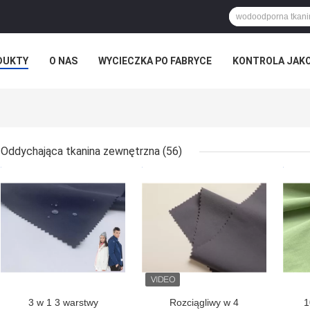
DUKTY
O NAS
WYCIECZKA PO FABRYCE
KONTROLA JAK
WIADOMOŚCI FIRMOWE
Oddychająca tkanina zewnętrzna
(56)
NAJLEPSZA CENA
NAJLEPSZA CENA
NAJ
3 w 1 3 warstwy
Rozciągliwy w 4
1