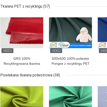
konsumentami,
poliestrowa kurtka
Tkanina PET z recyklingu
(57)
wodoodporna,
pongee 62GSM
NAJLEPSZA CENA
NAJLEPSZA CENA
NAJ
wodoodporna
GRS 100%
50Dx50D 100% poliester
Recyklingowana tkanina
Pongee z recyklingu PET
poliamidowa z nylonu
na odzież zimową
Jasna powłoka PU
bar
Powlekana tkanina poliestrowa
(38)
odporna na zimową
NAJLEPSZA CENA
NAJLEPSZA CENA
NAJ
kurtkę