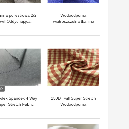
nina poliestrowa 2/2
Wodoodporna
will Oddychająca,
wiatroszczelna tkanina
doodporna tkanina
poliestrowa 300D
liestrowa na kurtkę
powleczona barwnikiem
sportową
kationowym do noszenia
LEPSZA CENA
NAJLEPSZA CENA
na nartach
edek Spandex 4 Way
150D Twill Super Stretch
per Stretch Fabric
Wodoodporna
doodporne spodnie
oddychająca tkanina
anty UV Płaszcz
Ripstop Melange Soft
Sukienka
Handfeel
LEPSZA CENA
NAJLEPSZA CENA