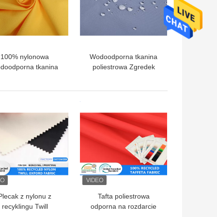
100% nylonowa
Wodoodporna tkanina
doodporna tkanina
poliestrowa Zgredek
slon Outdoor Gear
TPU Outdoor Jacket
Biała powłoka PU
LEPSZA CENA
NAJLEPSZA CENA
Plecak z nylonu z
Tafta poliestrowa
recyklingu Twill
odporna na rozdarcie
doodporny materiał
Podszewka 210T z