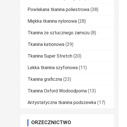
Powlekana tkanina poliestrowa
(38)
Miękka tkanina nylonowa
(28)
Tkanina ze sztucznego zamszu
(8)
Tkanina kationowa
(29)
Tkanina Super Stretch
(20)
Lekka tkanina szyfonowa
(11)
Tkanina graficzna
(23)
Tkanina Oxford Wodoodporna
(13)
Antystatyczna tkanina podszewka
(17)
ORZECZNICTWO