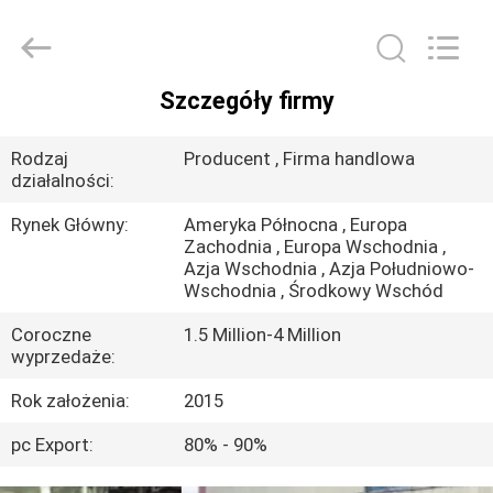
Suzhou
Jingang
Textile
Co.,Ltd.
All
Rights
Szczegóły firmy
Reserved.
DOM
Rodzaj
Producent , Firma handlowa
PRODUKTY
działalności:
Rynek Główny:
Ameryka Północna , Europa
Zachodnia , Europa Wschodnia ,
O
Azja Wschodnia , Azja Południowo-
NAS
Wschodnia , Środkowy Wschód
Coroczne
1.5 Million-4 Million
wyprzedaże:
WYCIECZKA
PO
Rok założenia:
2015
FABRYCE
pc Export:
80% - 90%