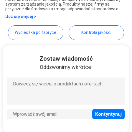
system zarządzania jakością. Produkty naszej firmy są
przyjazne dla środowiska i mogą odpowiadać standardowi o
SITEMAP
Ucz się więcej >
Wycieczka po fabryce
Kontrola jakości
PRIVACY
POLICY
Zostaw wiadomość
Oddzwonimy wkrótce!