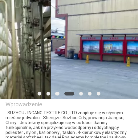
KONTROLA
JAKOŚCI
SKONTAKTUJ
SIĘ
Z
NAMI
AKTUALNOŚCI
PRZYPADKI
Wprowadzenie
SUZHOU JINGANG TEXTILE CO., LTD.znajduje się w słynnym
mieście jedwabiu - Shengze, Suzhou City, prowincja Jiangsu,
Suzhou Jingang Textile
Chiny. Jesteśmy specjalizuje się w outdoor tkaniny
COMPANY
funkcjonalne, Jak na przykład wodoodporny i oddychający
Co.,Ltd
poliester , nylon , kationowy , taslon , 4-kierunkowy elastyczny
NEWS
materiał softsheeli tak dalej.Posiadamy kompletny i naukowy