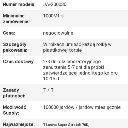
KONTROLA
Numer modelu:
JA-200080
JAKOŚCI
Minimalne
1000Mtrs
zamówienie:
SKONTAKTUJ
Cena:
negocjowalne
SIĘ
Szczegóły
W rolkach umieść każdą rolkę w
Z
pakowania:
plastikowej torbie
NAMI
Czas dostawy:
2-3 dni dla laboratoryjnego
zanurzenia 5-7 dni dla próbki
zatwierdzającej jednolitego koloru
AKTUALNOŚCI
10-15 d
Zasady
T / T
płatności:
PRZYPADKI
Możliwość
100000 jardów / jardów miesięcznie
Supply:
COMPANY
NEWS
Najważniejsze:
,
Tkanina Super Stretch 70D