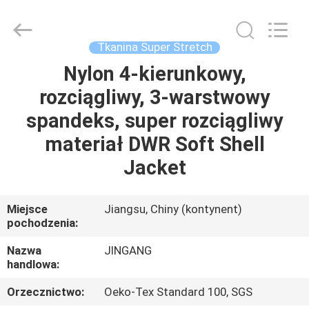
Suzhou
Jingang
Textile
Co.,Ltd.
All
Tkanina Super Stretch
Rights
Reserved.
Nylon 4-kierunkowy,
DOM
rozciągliwy, 3-warstwowy
PRODUKTY
spandeks, super rozciągliwy
materiał DWR Soft Shell
O
Jacket
NAS
Miejsce
Jiangsu, Chiny (kontynent)
pochodzenia:
WYCIECZKA
PO
Nazwa
JINGANG
handlowa:
FABRYCE
Orzecznictwo:
Oeko-Tex Standard 100, SGS