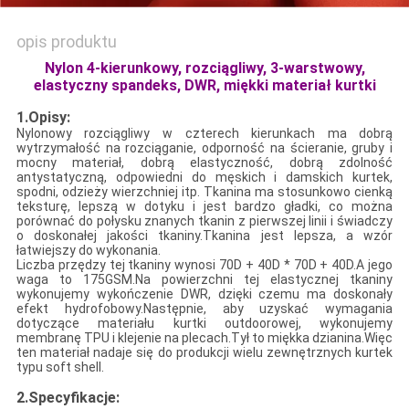
opis produktu
Nylon 4-kierunkowy, rozciągliwy, 3-warstwowy,
elastyczny spandeks, DWR, miękki materiał kurtki
1.Opisy:
Nylonowy rozciągliwy w czterech kierunkach ma dobrą
wytrzymałość na rozciąganie, odporność na ścieranie, gruby i
mocny materiał, dobrą elastyczność, dobrą zdolność
antystatyczną, odpowiedni do męskich i damskich kurtek,
spodni, odzieży wierzchniej itp. Tkanina ma stosunkowo cienką
teksturę, lepszą w dotyku i jest bardzo gładki, co można
porównać do połysku znanych tkanin z pierwszej linii i świadczy
o doskonałej jakości tkaniny.Tkanina jest lepsza, a wzór
łatwiejszy do wykonania.
Liczba przędzy tej tkaniny wynosi 70D + 40D * 70D + 40D.A jego
waga to 175GSM.Na powierzchni tej elastycznej tkaniny
wykonujemy wykończenie DWR, dzięki czemu ma doskonały
efekt hydrofobowy.Następnie, aby uzyskać wymagania
dotyczące materiału kurtki outdoorowej, wykonujemy
membranę TPU i klejenie na plecach.Tył to miękka dzianina.Więc
ten materiał nadaje się do produkcji wielu zewnętrznych kurtek
typu soft shell.
2.Specyfikacje
: