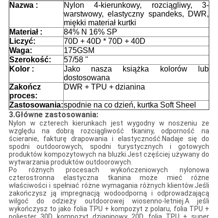
Nazwa :
Nylon 4-kierunkowy, rozciągliwy, 3-
warstwowy, elastyczny spandeks, DWR,
miękki materiał kurtki
Materiał :
84% N 16% SP
Liczyć:
70D + 40D * 70D + 40D
Waga:
175GSM
Szerokość:
57/58 ''
Kolor :
Jako nasza książka kolorów lub
dostosowana
Zakończ
DWR + TPU + dzianina
proces:
Zastosowania:
spodnie na co dzień, kurtka Soft Sheel
3.
Główne zastosowania:
Nylon w czterech kierunkach jest wygodny w noszeniu ze
względu na dobrą rozciągliwość tkaniny, odporność na
ścieranie, fakturę drapowania i elastyczność.Nadaje się do
spodni outdoorowych, spodni turystycznych i gotowych
produktów kompozytowych na bluzki.Jest częściej używany do
wytwarzania produktów outdoorowych.
Po różnych procesach wykończeniowych nylonowa
czterostronna elastyczna tkanina może mieć różne
właściwości i spełniać różne wymagania różnych klientów.Jeśli
zakończysz ją impregnacją wodoodporną i odprowadzającą
wilgoć do odzieży outdoorowej wiosenno-letniej.A jeśli
wykończysz to jako folia TPU + kompozyt z polaru, folia TPU +
poliester 30D, kompozyt dzianinowy 20D, folia TPU + super