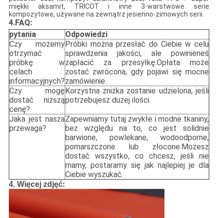
miękki aksamit, TRICOT i inne 3-warstwowe serie
kompozytowe, używane na zewnątrz jesienno-zimowych serii.
4
FAQ:
.
pytania
Odpowiedzi
Czy możemy
Próbki można przesłać do Ciebie w celu
otrzymać
sprawdzenia jakości, ale powinieneś
próbkę w
zapłacić za przesyłkę.Opłata może
celach
zostać zwrócona, gdy pojawi się mocne
informacyjnych?
zamówienie.
Czy mogę
Korzystna zniżka zostanie udzielona, ​​jeśli
dostać niższą
potrzebujesz dużej ilości.
cenę?
Jaka jest nasza
Zapewniamy tutaj zwykłe i modne tkaniny,
przewaga?
bez względu na to, co jest solidnie
barwione, powlekane, wodoodporne,
pomarszczone lub złocone.Możesz
dostać wszystko, co chcesz, jeśli nie
mamy, postaramy się jak najlepiej je dla
Ciebie wyszukać.
:
4. Więcej zdjęć