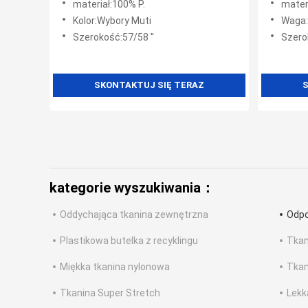
materiał:100% P.
mater
powiet
Kolor:Wybory Muti
Waga
Szerokość:57/58 ''
Szero
SKONTAKTUJ SIĘ TERAZ
S
kategorie wyszukiwania：
Oddychająca tkanina zewnętrzna
Odpo
Plastikowa butelka z recyklingu
Tkan
Miękka tkanina nylonowa
Tkan
Tkanina Super Stretch
Lekk