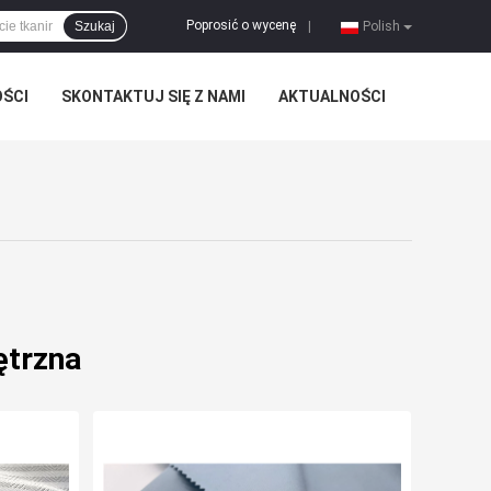
Poprosić o wycenę
Szukaj
|
Polish
OŚCI
SKONTAKTUJ SIĘ Z NAMI
AKTUALNOŚCI
ętrzna