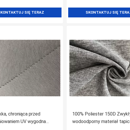
KONTAKTUJ SIĘ TERAZ
SKONTAKTUJ SIĘ TERA
ka, chroniąca przed
100% Poliester 150D Zwykł
niowaniem UV wygodna
wodoodporny materiał tapic
 do noszenia na świeżym
Miękka, oddychająca tkanina