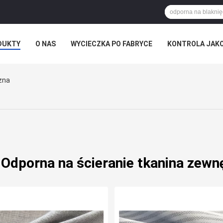
DUKTY
O NAS
WYCIECZKA PO FABRYCE
KONTROLA JAK
WIADOMOŚCI FIRMOWE
zna
 Odporna na ścieranie tkanina zewn