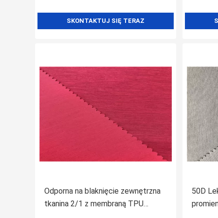
SKONTAKTUJ SIĘ TERAZ
S
Odporna na blaknięcie zewnętrzna
50D Lek
tkanina 2/1 z membraną TPU
promie
Wodoodporna kurtka sportowa
tkanina