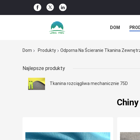
DOM
PRO
PRZYPADKI
Dom
Produkty
Odporna Na Ścieranie Tkanina Zewnętr
Najlepsze produkty
Tkanina rozciągliwa mechanicznie 75D
Chiny