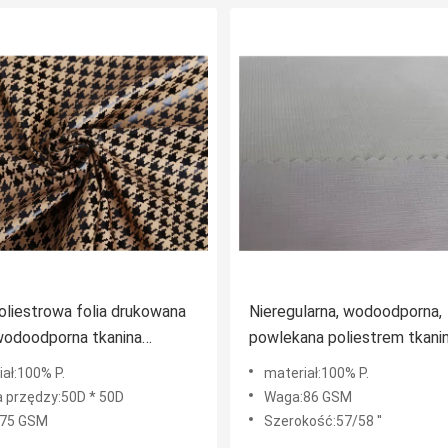
liestrowa folia drukowana
Nieregularna, wodoodporna,
wodoodporna tkanina
powlekana poliestrem tkani
porna tkanina
zewnętrzna odporna na blak
ał:100% P.
materiał:100% P.
na kurtkę narciarską
a przędzy:50D * 50D
Waga:86 GSM
:75 GSM
Szerokość:57/58 ''