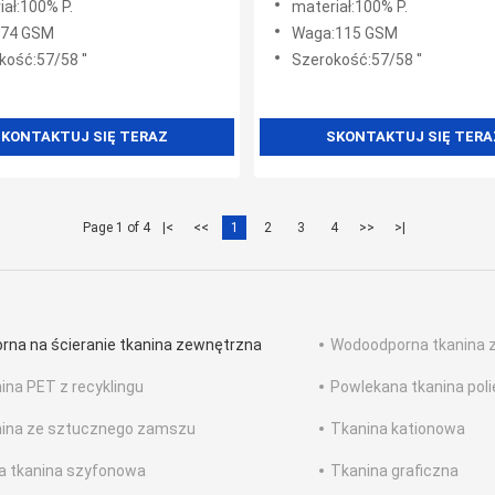
iał:100% P.
materiał:100% P.
rzu
zewnętrzna
:74 GSM
Waga:115 GSM
kość:57/58 ''
Szerokość:57/58 ''
KONTAKTUJ SIĘ TERAZ
SKONTAKTUJ SIĘ TERA
Page 1 of 4
|<
<<
1
2
3
4
>>
>|
rna na ścieranie tkanina zewnętrzna
Wodoodporna tkanina 
ina PET z recyklingu
Powlekana tkanina pol
ina ze sztucznego zamszu
Tkanina kationowa
a tkanina szyfonowa
Tkanina graficzna