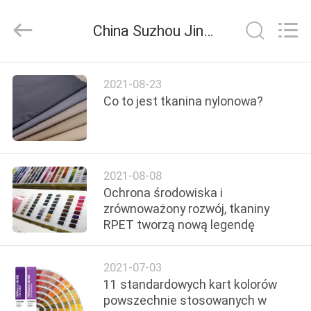
Suzhou
Jingang
Textile
China Suzhou Jingang Textile Co.,Ltd wiadomości z firmy
Co.,Ltd.
All
Rights
Reserved.
DOM
2021-08-23
Co to jest tkanina nylonowa?
PRODUKTY
O
2021-08-08
NAS
Ochrona środowiska i
zrównoważony rozwój, tkaniny
RPET tworzą nową legendę
WYCIECZKA
PO
2021-07-03
FABRYCE
11 standardowych kart kolorów
powszechnie stosowanych w