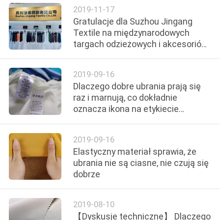
2019-11-17
Gratulacje dla Suzhou Jingang
SITEMAP
Textile na międzynarodowych
targach odzieżowych i akcesoriów
w Chinach w 2019 roku
PRIVACY
POLICY
2019-09-16
Dlaczego dobre ubrania prają się
raz i marnują, co dokładnie
oznacza ikona na etykiecie
odzieży?
2019-09-16
Elastyczny materiał sprawia, że ​​
ubrania nie są ciasne, nie czują się
dobrze
2019-08-10
【Dyskusje techniczne】 Dlaczego