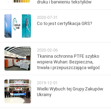
druku i barwieniu tekstyliów
KONTROLA
JAKOŚCI
2020-07-31
Co to jest certyfikacja GRS?
SKONTAKTUJ
SIĘ
Z
2020-02-06
NAMI
Tkanina ochronna PTFE szybko
wspiera Wuhan: Bezpieczna,
trwała i przepuszczająca wilgoć
AKTUALNOŚCI
2019-12-01
PRZYPADKI
Wielki Wybuch tej Grupy Zakupów
Ukrainy
COMPANY
NEWS