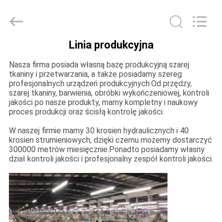
Suzhou
Jingang
Textile
Co.,Ltd.
All
Rights
Linia produkcyjna
Reserved.
DOM
Nasza firma posiada własną bazę produkcyjną szarej
tkaniny i przetwarzania, a także posiadamy szereg
PRODUKTY
profesjonalnych urządzeń produkcyjnych.Od przędzy,
szarej tkaniny, barwienia, obróbki wykończeniowej, kontroli
jakości po nasze produkty, mamy kompletny i naukowy
proces produkcji oraz ścisłą kontrolę jakości.
O
NAS
W naszej firmie mamy 30 krosien hydraulicznych i 40
krosien strumieniowych, dzięki czemu możemy dostarczyć
300000 metrów miesięcznie.Ponadto posiadamy własny
dział kontroli jakości i profesjonalny zespół kontroli jakości.
WYCIECZKA
PO
FABRYCE