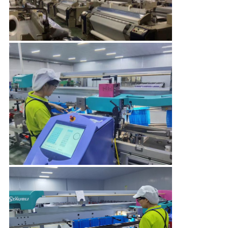
KONTROLA
JAKOŚCI
SKONTAKTUJ
SIĘ
Z
NAMI
AKTUALNOŚCI
PRZYPADKI
COMPANY
NEWS