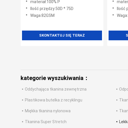
materiał:100% P
mater
drapowaniu
Ilość przędzy:50D * 75D
Ilość
Waga:82GSM
Waga
SKONTAKTUJ SIĘ TERAZ
S
kategorie wyszukiwania：
Oddychająca tkanina zewnętrzna
Odpo
Plastikowa butelka z recyklingu
Tkan
Miękka tkanina nylonowa
Tkan
Tkanina Super Stretch
Lekk