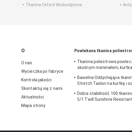
Tkanina Oxford Wodoodporna
Anty
O
Powlekana tkanina poliestr
Tkanina poliestrowa powle
O nas
skośnym materiałem, kurtka
Wycieczka po fabryce
dwukolorowego materiału
Bawełna Oddychająca tkani
wodoodpornego
Kontrola jakości
Stretch Taslon na kurtkę i o
Skontaktuj się z nami
sportową
Dobra stabilność 100 tkanin
Aktualności
5/1 Twill Sunshine Resistan
Memory Effect
Mapa strony