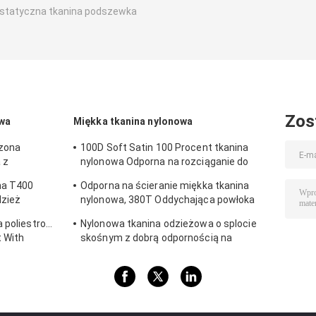
statyczna tkanina podszewka
Zos
owa
Miękka tkanina nylonowa
czona
100D Soft Satin 100 Procent tkanina
 z
nylonowa Odporna na rozciąganie do
noszenia sportowego
na T400
Odporna na ścieranie miękka tkanina
dzież
nylonowa, 380T Oddychająca powłoka
poliamidowa powlekana poliuretanem
a poliestrowa
Nylonowa tkanina odzieżowa o splocie
t With
skośnym z dobrą odpornością na
odkształcenia