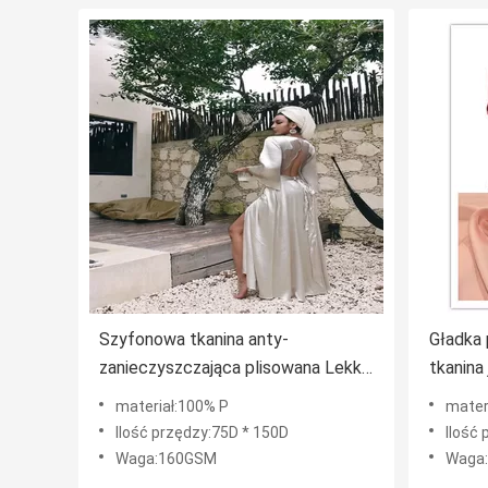
Szyfonowa tkanina anty-
Gładka
zanieczyszczająca plisowana Lekka
tkanina
waga 57/58 &#39;&#39; Unique
Nowy fu
materiał:100% P
mater
Feel And Luster
tekstyl
Ilość przędzy:75D * 150D
Ilość
Waga:160GSM
Waga