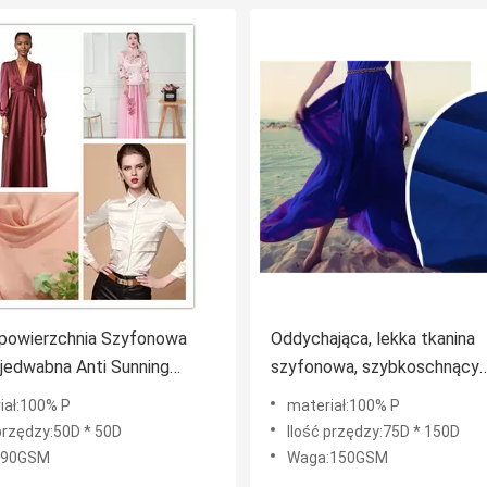
 powierzchnia Szyfonowa
Oddychająca, lekka tkanina
 jedwabna Anti Sunning
szyfonowa, szybkoschnący
nkcjonalny materiał
materiał Blue Silk Szyfon
iał:100% P
materiał:100% P
ny
 przędzy:50D * 50D
Ilość przędzy:75D * 150D
:90GSM
Waga:150GSM