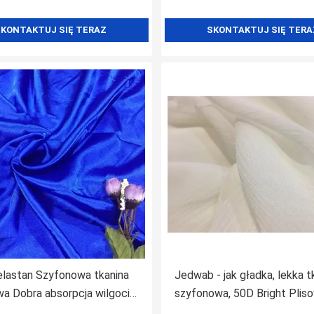
KONTAKTUJ SIĘ TERAZ
SKONTAKTUJ SIĘ TERA
lastan Szyfonowa tkanina
Jedwab - jak gładka, lekka t
a Dobra absorpcja wilgoci
szyfonowa, 50D Bright Plis
ała wytrzymałość
szyfonowa tkanina