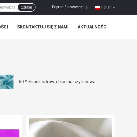
Poprosić o wycenę
Szukaj
|
Polish
OŚCI
SKONTAKTUJ SIĘ Z NAMI
AKTUALNOŚCI
50 * 75 poliestrowa tkanina szyfonowa