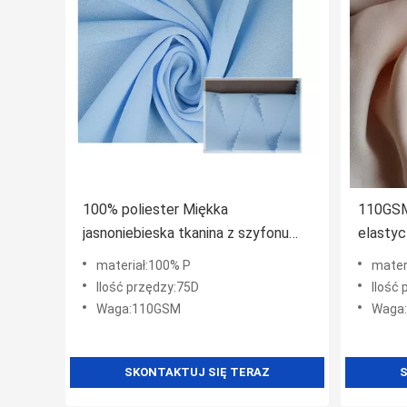
100% poliester Miękka
110GSM
jasnoniebieska tkanina z szyfonu
elastyc
oddychająca na letnią sukienkę /
kobiet
materiał:100% P
mater
spodnie
Ilość przędzy:75D
Ilość
Waga:110GSM
Waga
SKONTAKTUJ SIĘ TERAZ
S