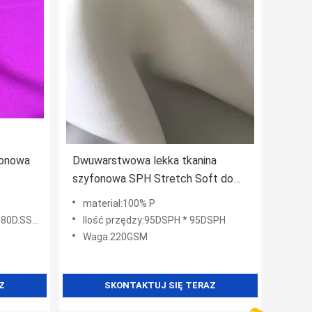
fonowa
Dwuwarstwowa lekka tkanina
szyfonowa SPH Stretch Soft do
noszenia sportowego
materiał:100% P
SSY 150D
Ilość przędzy:95DSPH * 95DSPH
Waga:220GSM
Z
SKONTAKTUJ SIĘ TERAZ