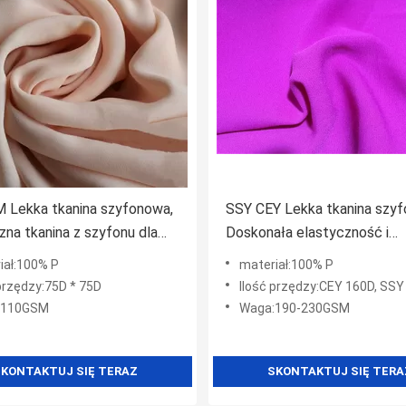
 Lekka tkanina szyfonowa,
SSY CEY Lekka tkanina szy
zna tkanina z szyfonu dla
Doskonała elastyczność i
elastyczne odzyskiwanie
iał:100% P
materiał:100% P
 przędzy:75D * 75D
Ilość przędzy:CEY 160D, SSY 80D.
:110GSM
Waga:190-230GSM
KONTAKTUJ SIĘ TERAZ
SKONTAKTUJ SIĘ TERA