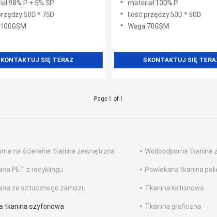
iał:98% P + 5% SP
materiał:100% P
 przędzy:50D * 75D
Ilość przędzy:50D * 50D
:100GSM
Waga:70GSM
KONTAKTUJ SIĘ TERAZ
SKONTAKTUJ SIĘ TERA
Page 1 of 1
rna na ścieranie tkanina zewnętrzna
Wodoodporna tkanina 
ina PET z recyklingu
Powlekana tkanina pol
ina ze sztucznego zamszu
Tkanina kationowa
a tkanina szyfonowa
Tkanina graficzna