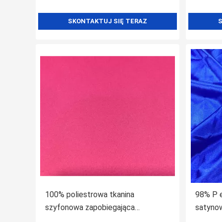
SKONTAKTUJ SIĘ TERAZ
S
100% poliestrowa tkanina
98% P e
szyfonowa zapobiegająca
satynow
zmarszczkom i doskonałemu
Doskon