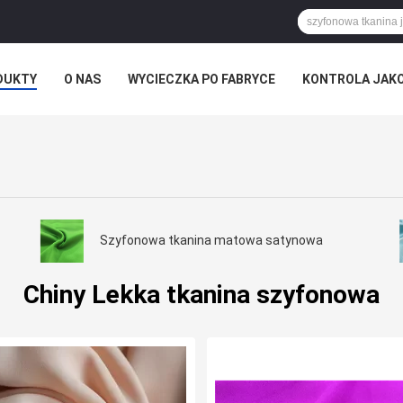
DUKTY
O NAS
WYCIECZKA PO FABRYCE
KONTROLA JAK
WIADOMOŚCI FIRMOWE
Szyfonowa tkanina matowa satynowa
Chiny Lekka tkanina szyfonowa