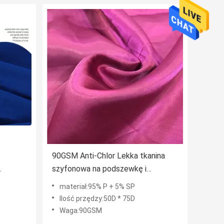
90GSM Anti-Chlor Lekka tkanina
szyfonowa na podszewkę i
dekoracje
materiał:95% P + 5% SP
Ilość przędzy:50D * 75D
Waga:90GSM