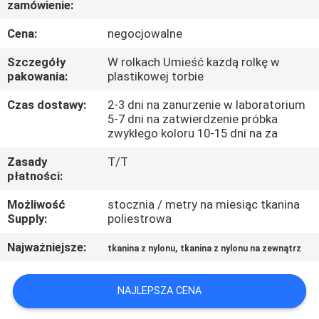
zamówienie:
KONTROLA
JAKOŚCI
Cena:
negocjowalne
Szczegóły
W rolkach Umieść każdą rolkę w
SKONTAKTUJ
pakowania:
plastikowej torbie
SIĘ
Czas dostawy:
2-3 dni na zanurzenie w laboratorium
5-7 dni na zatwierdzenie próbka
Z
zwykłego koloru 10-15 dni na za
NAMI
Zasady
T/T
płatności:
AKTUALNOŚCI
Możliwość
stocznia / metry na miesiąc tkanina
Supply:
poliestrowa
PRZYPADKI
Najważniejsze:
,
tkanina z nylonu
tkanina z nylonu na zewnątrz
COMPANY
NAJLEPSZA CENA
NEWS