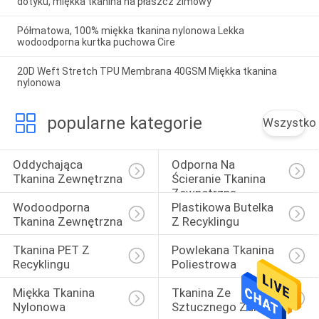
dotyku, miękka tkanina na płaszcz zimowy
Półmatowa, 100% miękka tkanina nylonowa Lekka
wodoodporna kurtka puchowa Cire
20D Weft Stretch TPU Membrana 40GSM Miękka tkanina
nylonowa
popularne kategorie
Wszystko
Oddychająca 
Odporna Na 
Tkanina Zewnętrzna
Ścieranie Tkanina 
Zewnętrzna
Wodoodporna 
Plastikowa Butelka 
Tkanina Zewnętrzna
Z Recyklingu
Tkanina PET Z 
Powlekana Tkanina 
Recyklingu
Poliestrowa
Miękka Tkanina 
Tkanina Ze 
Nylonowa
Sztucznego Zamszu