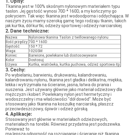
1.
Opisy:
Tkanina jest w 100% skośnym nylonowym materiałem typu
taslon. Jej gęstość wynosi 70D * 160D, a my kończymy go
pokryciem. Tak więc tkanina jest wodoodporna i oddychająca. W
naszym życiu mamy szeroką gamę tego rodzaju tkanin, takich
jak kurtka, dół kurtki, odzieży sportowej i odzieży narciarskiej.
2.
Dane techniczne:
Nazwa:
Nylonowa tkanina Taslon z twillowanego nylonu
Ilość przędzy:
70D * 160D
Gęstość:
150 * 72
Waga:
102GSM
Koniec:
Barwione, powlekane lub dostosowywane
Kolor:
Dostosuj
Używa:
Kurtka, wiatrówka, kurtka puchowa, odzież sportowa itp.
3.
Cechy:
Po wybielaniu, barwieniu, drukowaniu, kalandrowaniu,
kalandrowaniu nylonu, tkanina jest gładka i delikatna, miękka,
lekka i wytrzymała na ścieranie, jasna, łatwa do prania i
suszenia. Jest używany głównie jako materiał odzieżowy dla
mężczyzn i kobiet. Powlekany nylon jest hermetyczny i
wodoszczelny i ma właściwości "dół dowód". Może być
stosowany jako tkanina na koszulkę narciarską, płaszcz
przeciwdeszczowy, śpiwór i odzież górską.
4.
Aplikacje:
Stosowany jest głównie w materiałach odzieżowych,
materiałach na torebki. Również przydatna jest podszewka.
Ponieważ to
ma lepszą odporność na rozciąganie i ścieranie niż tkanina