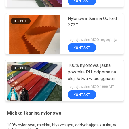
KONTAKT
Nylonowa tkanina Oxford
272T
negocjowalne MOQ:negocjacja
KONTAKT
100% nylonowa, jasna
powłoka PU, odporna na
olej, łatwa w pielęgnacji
tkanina zimowa
negocjowalne MOQ:1000 MTRS
KONTAKT
Miękka tkanina nylonowa
100% nylonowa, miękka, błyszcząca, oddychająca kurtka, w