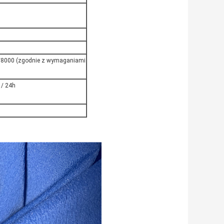
8000 (zgodnie z wymaganiami
 / 24h