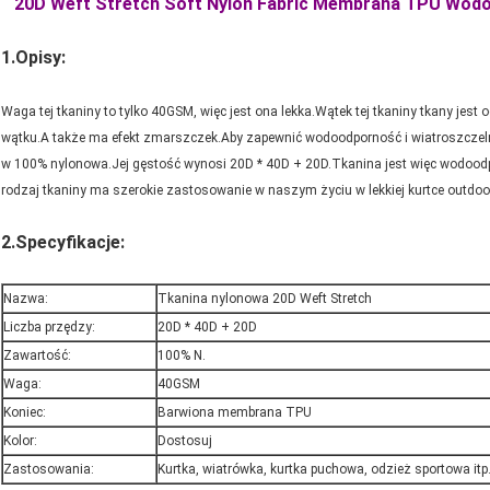
20D Weft Stretch Soft Nylon Fabric Membrana TPU Wodo
1.Opisy:
Waga tej tkaniny to tylko 40GSM, więc jest ona lekka.Wątek tej tkaniny tkany jes
wątku.A także ma efekt zmarszczek.Aby zapewnić wodoodporność i wiatroszcze
w 100% nylonowa.Jej gęstość wynosi 20D * 40D + 20D.Tkanina jest więc wodoodpo
rodzaj tkaniny ma szerokie zastosowanie w naszym życiu w lekkiej kurtce outdoo
2.Specyfikacje:
Nazwa:
Tkanina nylonowa 20D Weft Stretch
Liczba przędzy:
20D * 40D + 20D
Zawartość:
100% N.
Waga:
40GSM
Koniec:
Barwiona membrana TPU
Kolor:
Dostosuj
Zastosowania:
Kurtka, wiatrówka, kurtka puchowa, odzież sportowa itp