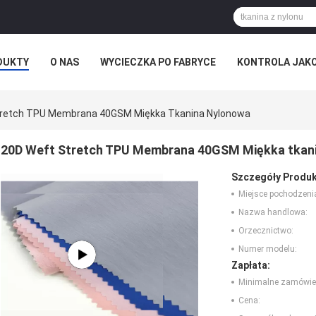
DUKTY
O NAS
WYCIECZKA PO FABRYCE
KONTROLA JAK
WIADOMOŚCI FIRMOWE
tretch TPU Membrana 40GSM Miękka Tkanina Nylonowa
20D Weft Stretch TPU Membrana 40GSM Miękka tkan
Szczegóły Produk
Miejsce pochodzeni
Nazwa handlowa:
Orzecznictwo:
Numer modelu:
Zapłata:
Minimalne zamówie
Cena: