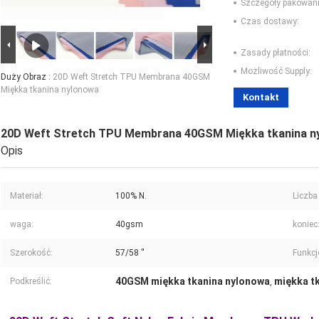
Szczegóły pakowani
Czas dostawy:
Zasady płatności:
Możliwość Supply:
Duży Obraz :
20D Weft Stretch TPU Membrana 40GSM
Miękka tkanina nylonowa
Kontakt
20D Weft Stretch TPU Membrana 40GSM Miękka tkanina n
Opis
Materiał:
100% N.
Liczba
waga:
40gsm
koniec
Szerokość:
57/58 ''
Funkc
40GSM miękka tkanina nylonowa
miękka t
Podkreślić:
,