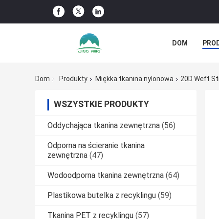
DOM
PRO
PRZYPADKI
Dom
Produkty
Miękka tkanina nylonowa
20D Weft S
WSZYSTKIE PRODUKTY
Oddychająca tkanina zewnętrzna
(56)
Odporna na ścieranie tkanina
zewnętrzna
(47)
Wodoodporna tkanina zewnętrzna
(64)
Plastikowa butelka z recyklingu
(59)
Tkanina PET z recyklingu
(57)