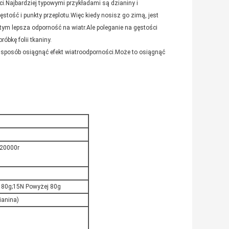
i.Najbardziej typowymi przykładami są dzianiny i
ęstość i punkty przeplotu.Więc kiedy nosisz go zimą, jest
, tym lepsza odporność na wiatr.Ale poleganie na gęstości
róbkę folii tkaniny.
sposób osiągnąć efekt wiatroodporności.Może to osiągnąć
20000r
j 80g;15N Powyżej 80g
ianina)