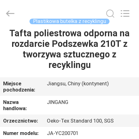
Suzhou
Jingang
Textile
Co.,Ltd.
All
Plastikowa butelka z recyklingu
Rights
Reserved.
Tafta poliestrowa odporna na
DOM
rozdarcie Podszewka 210T z
PRODUKTY
tworzywa sztucznego z
recyklingu
O
NAS
Miejsce
Jiangsu, Chiny (kontynent)
pochodzenia:
WYCIECZKA
Nazwa
JINGANG
handlowa:
PO
Orzecznictwo:
Oeko-Tex Standard 100, SGS
FABRYCE
Numer modelu:
JA-YC200701