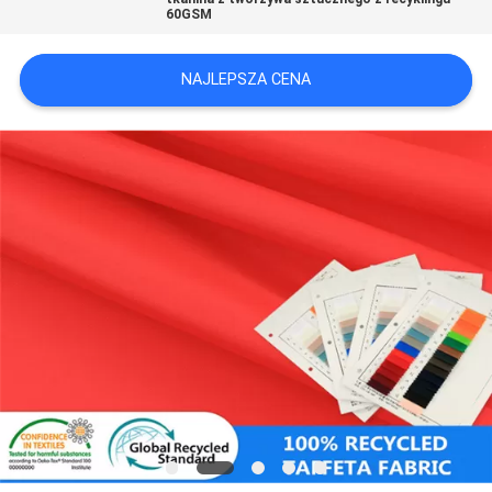
60GSM
SITEMAP
NAJLEPSZA CENA
PRIVACY
POLICY