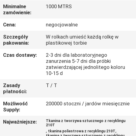
KONTROLA
Minimalne
1000 MTRS
zamówienie:
JAKOŚCI
Cena:
negocjowalne
SKONTAKTUJ
Szczegóły
W rolkach umieść każdą rolkę w
SIĘ
pakowania:
plastikowej torbie
Z
Czas dostawy:
2-3 dni dla laboratoryjnego
zanurzenia 5-7 dni dla próbki
NAMI
zatwierdzającej jednolitego koloru
10-15 d
AKTUALNOŚCI
Zasady
T / T
płatności:
PRZYPADKI
Możliwość
200000 stoczni / jardów miesięcznie
Supply:
COMPANY
Najważniejsze:
Tkanina z tworzywa sztucznego z recyklingu
210T
,
,
NEWS
tkanina poliestrowa z recyklingu 210T
tkanina z tworzywa sztucznego z recyklingu