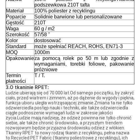
podszewkowa 210T tafta
Materiał
100% poliester z recyklingu
Poparcie
Solidnie barwione lub personalizowane
Gęstość
210T
Waga
60 g / m2
Szerokość
57/58 ''
Kolor
dostosować
Standard
może spełniać REACH, ROHS, EN71-3
MOQ
1000m
Opakowanie
za pomocą rolek po 50 m lub zgodnie z
wymaganiami, torebki foliowe, pakowanie
próżniowe
Termin
T / T.
płatności
3.O tkaninie RPET:
Ludzie ubierają się od 70 000 lat.Od samego początku, by zakryć
ciało, przed wiatrem i zimnem, aż po dążenie do wygody i piękna,
funkcja ubioru uległa wstrząsającej zmianie.Zmiana ta nie tylko
odzwierciedla postęp nauki i techniki, ale także odzwierciedla
ciągłe podnoszenie wymagań ludzi w zakresie jakości
życia.Ludzie mają nadzieję, że odzież powinna nie tylko chronić
siebie, ale także chronić środowisko, a przyszłym trendem
rozwojowym będzie przyjazna środowisku odzież z włókien.
Tkaniny RPET to nowy rodzaj tkanin z recyklingu, pełna nazwa
to Recycled PET Fabric (tkaniny poliestrowe z recyklingu), ich