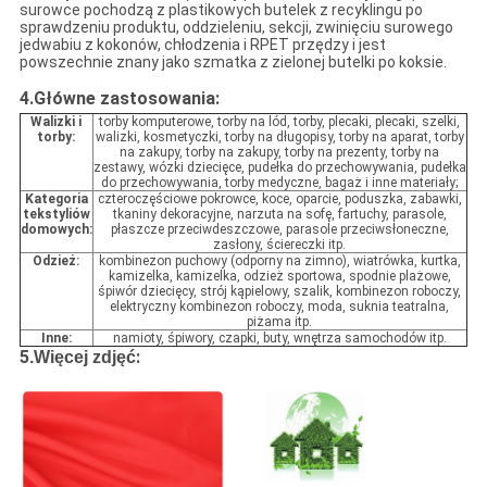
surowce pochodzą z plastikowych butelek z recyklingu po
sprawdzeniu produktu, oddzieleniu, sekcji, zwinięciu surowego
jedwabiu z kokonów, chłodzenia i RPET przędzy i jest
powszechnie znany jako szmatka z zielonej butelki po koksie.
4.Główne zastosowania:
Walizki i
torby komputerowe, torby na lód, torby, plecaki, plecaki, szelki,
torby:
walizki, kosmetyczki, torby na długopisy, torby na aparat, torby
na zakupy, torby na zakupy, torby na prezenty, torby na
zestawy, wózki dziecięce, pudełka do przechowywania, pudełka
do przechowywania, torby medyczne, bagaż i inne materiały;
Kategoria
czteroczęściowe pokrowce, koce, oparcie, poduszka, zabawki,
tekstyliów
tkaniny dekoracyjne, narzuta na sofę, fartuchy, parasole,
domowych:
płaszcze przeciwdeszczowe, parasole przeciwsłoneczne,
zasłony, ściereczki itp.
Odzież:
kombinezon puchowy (odporny na zimno), wiatrówka, kurtka,
kamizelka, kamizelka, odzież sportowa, spodnie plażowe,
śpiwór dziecięcy, strój kąpielowy, szalik, kombinezon roboczy,
elektryczny kombinezon roboczy, moda, suknia teatralna,
piżama itp.
Inne:
namioty, śpiwory, czapki, buty, wnętrza samochodów itp.
5
:
.
Więcej zdjęć