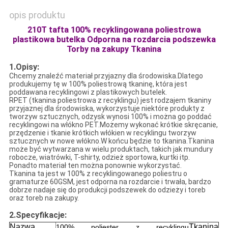
opis produktu
210T tafta 100% recyklingowana poliestrowa
plastikowa butelka Odporna na rozdarcia podszewka
Torby na zakupy Tkanina
1.Opisy:
Chcemy znaleźć materiał przyjazny dla środowiska.Dlatego
produkujemy tę w 100% poliestrową tkaninę, która jest
poddawana recyklingowi z plastikowych butelek.
RPET (tkanina poliestrowa z recyklingu) jest rodzajem tkaniny
przyjaznej dla środowiska, wykorzystuje niektóre produkty z
tworzyw sztucznych, odzysk wynosi 100% i można go poddać
recyklingowi na włókno PET.Możemy wykonać krótkie skręcanie,
przędzenie i tkanie krótkich włókien w recyklingu tworzyw
sztucznych w nowe włókno.W końcu będzie to tkanina.Tkanina
może być wytwarzana w wielu produktach, takich jak mundury
robocze, wiatrówki, T-shirty, odzież sportowa, kurtki itp.
Ponadto materiał ten można ponownie wykorzystać.
Tkanina ta jest w 100% z recyklingowanego poliestru o
gramaturze 60GSM, jest odporna na rozdarcie i trwała, bardzo
dobrze nadaje się do produkcji podszewek do odzieży i toreb
oraz toreb na zakupy.
2.Specyfikacje
:
Nazwa
Tkanina
100% poliester z recyklingu