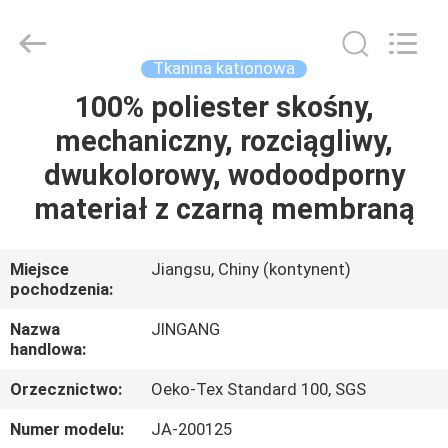
Suzhou
Jingang
Textile
Co.,Ltd.
All
Tkanina kationowa
Rights
Reserved.
100% poliester skośny,
DOM
mechaniczny, rozciągliwy,
PRODUKTY
dwukolorowy, wodoodporny
materiał z czarną membraną
O
NAS
Miejsce
Jiangsu, Chiny (kontynent)
pochodzenia:
WYCIECZKA
Nazwa
JINGANG
handlowa:
PO
Orzecznictwo:
Oeko-Tex Standard 100, SGS
FABRYCE
Numer modelu:
JA-200125