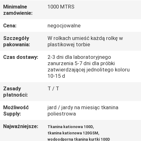
KONTROLA
Minimalne
1000 MTRS
zamówienie:
JAKOŚCI
Cena:
negocjowalne
SKONTAKTUJ
Szczegóły
W rolkach umieść każdą rolkę w
SIĘ
pakowania:
plastikowej torbie
Z
Czas dostawy:
2-3 dni dla laboratoryjnego
zanurzenia 5-7 dni dla próbki
NAMI
zatwierdzającej jednolitego koloru
10-15 d
AKTUALNOŚCI
Zasady
T / T
płatności:
PRZYPADKI
Możliwość
jard / jardy na miesiąc tkanina
Supply:
poliestrowa
COMPANY
Najważniejsze:
,
Tkanina kationowa 100D
,
tkanina kationowa 120GSM
NEWS
wodoodporna tkanina kurtki 100D