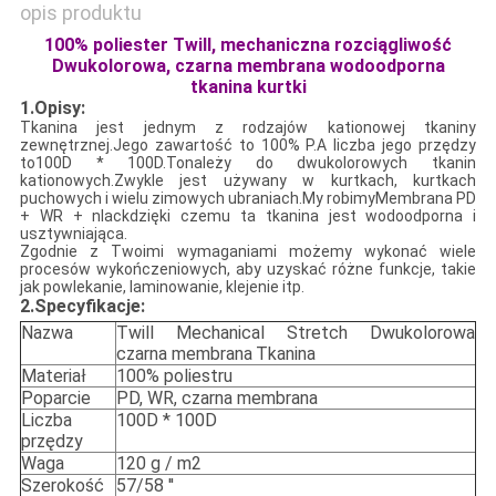
opis produktu
100% poliester Twill, mechaniczna rozciągliwość
Dwukolorowa, czarna membrana wodoodporna
tkanina kurtki
1.Opisy:
Tkanina jest jednym z rodzajów kationowej tkaniny
zewnętrznej.Jego zawartość to 100% P.A liczba jego przędzy
to
100D * 100D
.To
należy do dwukolorowych tkanin
kationowych.
Zwykle jest używany w kurtkach, kurtkach
puchowych i wielu zimowych ubraniach.My robimy
Membrana PD
+ WR + nlack
dzięki czemu ta tkanina jest wodoodporna i
usztywniająca.
Zgodnie z Twoimi wymaganiami możemy wykonać wiele
procesów wykończeniowych, aby uzyskać różne funkcje, takie
jak powlekanie, laminowanie, klejenie itp.
2.Specyfikacje
:
Nazwa
Twill Mechanical Stretch Dwukolorowa
czarna membrana
Tkanina
Materiał
100% poliestru
Poparcie
PD, WR, czarna membrana
Liczba
100D * 100D
przędzy
Waga
120 g / m2
Szerokość
57/58 ''