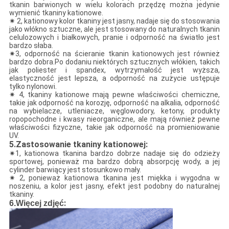
tkanin barwionych w wielu kolorach przędzę można jedynie
wymienić tkaniny kationowe.
✷ 2, kationowy kolor tkaniny jest jasny, nadaje się do stosowania
jako włókno sztuczne, ale jest stosowany do naturalnych tkanin
celulozowych i białkowych, pranie i odporność na światło jest
bardzo słaba.
✷3, odporność na ścieranie tkanin kationowych jest również
bardzo dobra.Po dodaniu niektórych sztucznych włókien, takich
jak poliester i spandex, wytrzymałość jest wyższa,
elastyczność jest lepsza, a odporność na zużycie ustępuje
tylko nylonowi.
✷ 4, tkaniny kationowe mają pewne właściwości chemiczne,
takie jak odporność na korozję, odporność na alkalia, odporność
na wybielacze, utleniacze, węglowodory, ketony, produkty
ropopochodne i kwasy nieorganiczne, ale mają również pewne
właściwości fizyczne, takie jak odporność na promieniowanie
UV.
5.Zastosowanie tkaniny kationowej:
✷1, kationowa tkanina bardzo dobrze nadaje się do odzieży
sportowej, ponieważ ma bardzo dobrą absorpcję wody, a jej
cylinder barwiący jest stosunkowo mały.
✷ 2, ponieważ kationowa tkanina jest miękka i wygodna w
noszeniu, a kolor jest jasny, efekt jest podobny do naturalnej
tkaniny.
:
6.
Więcej zdjęć