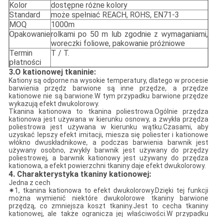
Kolor
dostępne różne kolory
Standard
może spełniać REACH, ROHS, EN71-3
MOQ
1000m
Opakowanie
rolkami po 50 m lub zgodnie z wymaganiami,
woreczki foliowe, pakowanie próżniowe
Termin
T / T.
płatności
3.O kationowej tkaninie:
Kationy są odporne na wysokie temperatury, dlatego w procesie
barwienia przędz barwione są inne przędze, a przędze
kationowe nie są barwione.W tym przypadku barwione przędze
wykazują efekt dwukolorowy.
Tkanina kationowa to tkanina poliestrowa.Ogólnie przędza
kationowa jest używana w kierunku osnowy, a zwykła przędza
poliestrowa jest używana w kierunku wątku.Czasami, aby
uzyskać lepszy efekt imitacji, miesza się poliester i kationowe
włókno dwuskładnikowe, a podczas barwienia barwnik jest
używany osobno, zwykły barwnik jest używany do przędzy
poliestrowej, a barwnik kationowy jest używany do przędza
kationowa, a efekt powierzchni tkaniny daje efekt dwukolorowy.
4. Charakterystyka tkaniny kationowej:
Jedna z cech
✷1, tkanina kationowa to efekt dwukolorowy.Dzięki tej funkcji
można wymienić niektóre dwukolorowe tkaniny barwione
przędzą, co zmniejsza koszt tkaniny.Jest to cecha tkaniny
kationowej, ale także ogranicza jej właściwości.W przypadku