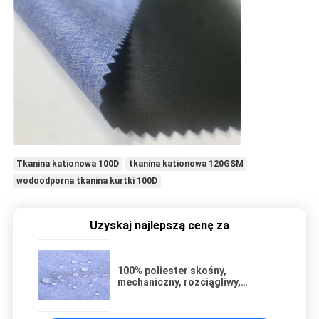
Tkanina kationowa 100D
tkanina kationowa 120GSM
wodoodporna tkanina kurtki 100D
Uzyskaj najlepszą cenę za
100% poliester skośny,
mechaniczny, rozciągliwy,
dwukolorowy, wodoodporny
materiał z czarną membraną