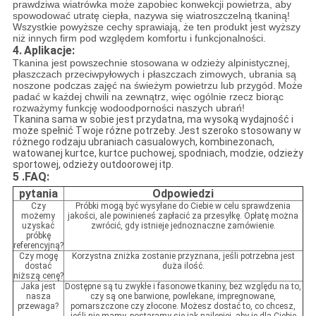
prawdziwa wiatrówka może zapobiec konwekcji powietrza, aby
spowodować utratę ciepła, nazywa się wiatroszczelną tkaniną!
Wszystkie powyższe cechy sprawiają, że ten produkt jest wyższy
niż innych firm pod względem komfortu i funkcjonalności.
4.
Aplikacje:
Tkanina jest powszechnie stosowana w odzieży alpinistycznej,
płaszczach przeciwpyłowych i płaszczach zimowych, ubrania są
noszone podczas zajęć na świeżym powietrzu lub przygód.
Może
padać w każdej chwili na zewnątrz, więc ogólnie rzecz biorąc
rozważymy funkcję wodoodporności naszych ubrań!
Tkanina sama w sobie jest przydatna, ma wysoką wydajność i
może spełnić Twoje różne potrzeby. Jest szeroko stosowany w
różnego rodzaju ubraniach casualowych, kombinezonach,
watowanej kurtce, kurtce puchowej, spodniach, modzie, odzieży
sportowej, odzieży outdoorowej itp.
5 .FAQ:
pytania
Odpowiedzi
Czy
Próbki mogą być wysyłane do Ciebie w celu sprawdzenia
możemy
jakości, ale powinieneś zapłacić za przesyłkę. Opłatę można
uzyskać
zwrócić, gdy istnieje jednoznaczne zamówienie.
próbkę
referencyjną?
Czy mogę
Korzystna zniżka zostanie przyznana, jeśli potrzebna jest
dostać
duża ilość.
niższą cenę?
Jaka jest
Dostępne są tu zwykłe i fasonowe tkaniny, bez względu na to,
nasza
czy są one barwione, powlekane, impregnowane,
przewaga?
pomarszczone czy złocone. Możesz dostać to, co chcesz,