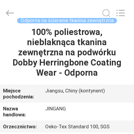
Suzhou
Jingang
Textile
Co.,Ltd.
All
Odporna na ścieranie tkanina zewnętrzna
Rights
Reserved.
100% poliestrowa,
DOM
nieblaknąca tkanina
PRODUKTY
zewnętrzna na podwórku
Dobby Herringbone Coating
O
Wear - Odporna
NAS
Miejsce
Jiangsu, Chiny (kontynent)
pochodzenia:
WYCIECZKA
PO
Nazwa
JINGANG
handlowa:
FABRYCE
Orzecznictwo:
Oeko-Tex Standard 100, SGS