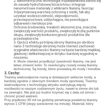
2. Nanometryczna technologia trójskładnikowa odnosi się
do zasady hydrofobowej liścia lotosu i integruje
nanometrowe materiały z włóknami tkaniny, tworząc
trójwymiarową warstwę ochronną z siatki, tak aby
uzyskać wodoszczelność, olejoodporność,
przeciwporostowe, oddychające, nie powodujące
odbarwień i nietoksyczne.
Ochrona środowiska, trwałość ekonomiczna, znacznie
zwiększyły wartość produktu, zwiększyły liczbę punktów
skupu, zwiększyły konkurencyjność produktów dla
przedsiębiorstw.
3. Oprócz efektu potrójnej obrony tkanina po obróbce
nano-3 technologii obronnej może również zachować
oryginalne właściwości tkaniny na bazie bardziej miękkiej,
gładszej i delikatniejszej w dotyku i bardziej wygodnej w
noszeniu.
4. Może również przedłużyć żywotność tkaniny, nie jest
łatwo zmienić kolor.
To rewolucyjny rozwój nowej tkaniny
technicznej.
Są trendy, które prowadzą do mody i trendów.
3.
Cechy:
Tkaniny wiatroodporne rosną w dzisiejszym sektorze mody, a
bardziej zgodne z obecnym trendem mody sportowej.
Tkaniny
wiatroodporne z technologią wtrysku wstrzykują więcej
możliwości w naszym codziennym życiu, nawet w zimne dni lub
na zewnątrz.
Nie jest już trudno trzymać się z dala od zimna i
chronić przed wiatrem.
Przy prędkości 30 mil na godzinę penetracja powietrza tkaniny
wynosi 1 CFM (stopy sześcienne na minutę).
Materiał, który