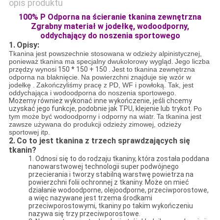
opis produktu
100% P Odporna na ścieranie tkanina zewnętrzna
Zgrabny materiał w jodełkę, wodoodporny,
oddychający do noszenia sportowego
1.
Opisy:
Tkanina jest powszechnie stosowana w odzieży alpinistycznej,
ponieważ
tkanina ma specjalny dwukolorowy wygląd.
Jego liczba
przędzy wynosi
150 * 150 + 150
.
Jest to tkanina zewnętrzna
odporna na blaknięcie.
Na powierzchni znajduje się wzór w
jodełkę
.
Zakończyliśmy pracę z PD, WF i powłoką. Tak, jest
oddychająca i wodoodporna do noszenia sportowego.
Możemy również wykonać inne wykończenie, jeśli chcemy
uzyskać jego funkcje, podobnie jak TPU, klejenie lub trykot.
Po
tym może być wodoodporny i odporny na wiatr.
Ta tkanina jest
zawsze używana do produkcji odzieży zimowej, odzieży
sportowej itp.
2.
Co to jest tkanina z trzech sprawdzających się
tkanin?
1. Odnosi się to do rodzaju tkaniny, która została poddana
nanowarstwowej technologii super podwójnego
przecierania i tworzy stabilną warstwę powietrza na
powierzchni folii ochronnej z tkaniny. Może on mieć
działanie wodoodporne, olejoodporne, przeciwporostowe,
a więc nazywane jest trzema środkami
przeciwporostowymi, tkaniny po takim wykończeniu
nazywa się trzy przeciwporostowe.