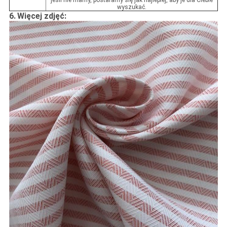
jeśli nie mamy, postaramy się jak najlepiej, aby je dla Ciebie
wyszukać.
6.
Więcej zdjęć: