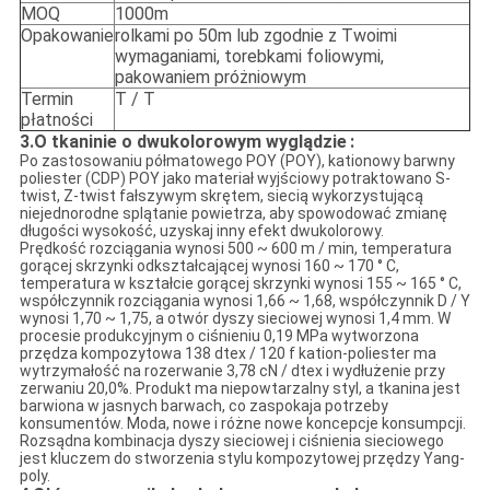
MOQ
1000m
Opakowanie
rolkami po 50m lub zgodnie z Twoimi
wymaganiami, torebkami foliowymi,
pakowaniem próżniowym
Termin
T / T
płatności
3.O tkaninie o dwukolorowym wyglądzie
:
Po zastosowaniu półmatowego POY (POY), kationowy barwny
poliester (CDP) POY jako materiał wyjściowy potraktowano S-
twist, Z-twist fałszywym skrętem, siecią wykorzystującą
niejednorodne splątanie powietrza, aby spowodować zmianę
długości wysokość, uzyskaj inny efekt dwukolorowy.
Prędkość rozciągania wynosi 500 ~ 600 m / min, temperatura
gorącej skrzynki odkształcającej wynosi 160 ~ 170 ° C,
temperatura w kształcie gorącej skrzynki wynosi 155 ~ 165 ° C,
współczynnik rozciągania wynosi 1,66 ~ 1,68, współczynnik D / Y
wynosi 1,70 ~ 1,75, a otwór dyszy sieciowej wynosi 1,4 mm. W
procesie produkcyjnym o ciśnieniu 0,19 MPa wytworzona
przędza kompozytowa 138 dtex / 120 f kation-poliester ma
wytrzymałość na rozerwanie 3,78 cN / dtex i wydłużenie przy
zerwaniu 20,0%. Produkt ma niepowtarzalny styl, a tkanina jest
barwiona w jasnych barwach, co zaspokaja potrzeby
konsumentów. Moda, nowe i różne nowe koncepcje konsumpcji.
Rozsądna kombinacja dyszy sieciowej i ciśnienia sieciowego
jest kluczem do stworzenia stylu kompozytowej przędzy Yang-
poly.