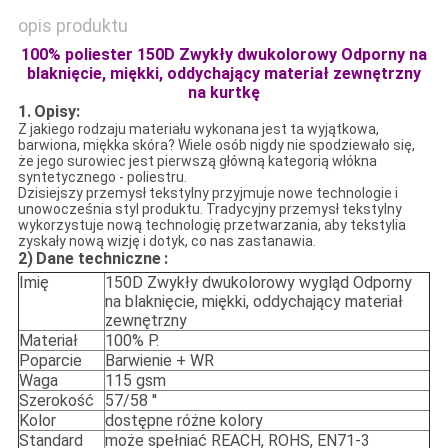
opis produktu
100% poliester 150D Zwykły dwukolorowy Odporny na
blaknięcie, miękki, oddychający materiał zewnętrzny
na kurtkę
1.
Opisy:
Z jakiego rodzaju materiału wykonana jest ta wyjątkowa,
barwiona, miękka skóra? Wiele osób nigdy nie spodziewało się,
że jego surowiec jest pierwszą główną kategorią włókna
syntetycznego - poliestru.
Dzisiejszy przemysł tekstylny przyjmuje nowe technologie i
unowocześnia styl produktu. Tradycyjny przemysł tekstylny
wykorzystuje nową technologię przetwarzania, aby tekstylia
zyskały nową wizję i dotyk, co nas zastanawia.
2)
Dane techniczne
:
Imię
150D Zwykły dwukolorowy wygląd Odporny
na blaknięcie, miękki, oddychający materiał
zewnętrzny
Materiał
100% P.
Poparcie
Barwienie + WR
Waga
115 gsm
Szerokość
57/58 ''
Kolor
dostępne różne kolory
Standard
może spełniać REACH, ROHS, EN71-3