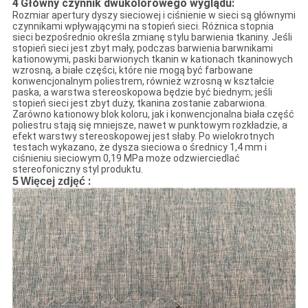
4
Główny czynnik dwukolorowego wyglądu:
Rozmiar apertury dyszy sieciowej i ciśnienie w sieci są głównymi
czynnikami wpływającymi na stopień sieci. Różnica stopnia
sieci bezpośrednio określa zmianę stylu barwienia tkaniny. Jeśli
stopień sieci jest zbyt mały, podczas barwienia barwnikami
kationowymi, paski barwionych tkanin w kationach tkaninowych
wzrosną, a białe części, które nie mogą być farbowane
konwencjonalnym poliestrem, również wzrosną w kształcie
paska, a warstwa stereoskopowa będzie być biednym; jeśli
stopień sieci jest zbyt duży, tkanina zostanie zabarwiona.
Zarówno kationowy blok koloru, jak i konwencjonalna biała część
poliestru stają się mniejsze, nawet w punktowym rozkładzie, a
efekt warstwy stereoskopowej jest słaby. Po wielokrotnych
testach wykazano, że dysza sieciowa o średnicy 1,4 mm i
ciśnieniu sieciowym 0,19 MPa może odzwierciedlać
stereofoniczny styl produktu.
:
5
Więcej zdjęć