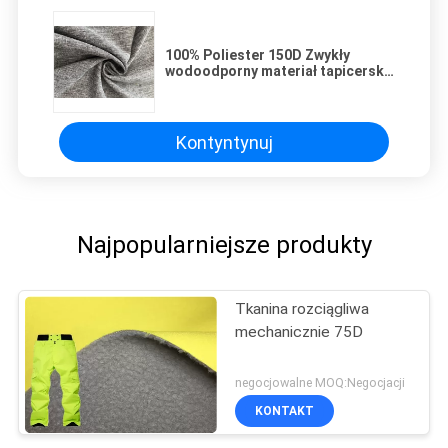
100% Poliester 150D Zwykły
wodoodporny materiał tapicerski
Miękka, oddychająca tkanina
zewnętrzna
Kontyntynuj
Najpopularniejsze produkty
Tkanina rozciągliwa
mechanicznie 75D
negocjowalne MOQ:Negocjacji
KONTAKT