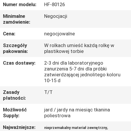
KONTROLA
Numer modelu:
HF-80126
JAKOŚCI
Minimalne
Negocjacji
zamówienie:
SKONTAKTUJ
Cena:
negocjowalne
SIĘ
Szczegóły
W rolkach umieść każdą rolkę w
Z
pakowania:
plastikowej torbie
NAMI
Czas dostawy:
2-3 dni dla laboratoryjnego
zanurzenia 5-7 dni dla próbki
zatwierdzającej jednolitego koloru
AKTUALNOŚCI
10-15 d
Zasady
T/T
płatności:
PRZYPADKI
Możliwość
jard / jardy na miesiąc tkanina
Supply:
poliestrowa
COMPANY
NEWS
Najważniejsze:
,
nieprzemakalny materiał zewnętrzny