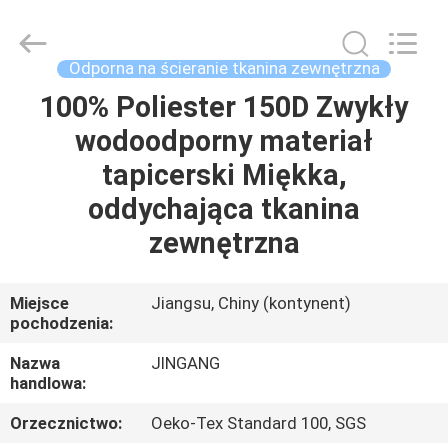
Suzhou
Jingang
Textile
Co.,Ltd.
All
Odporna na ścieranie tkanina zewnętrzna
Rights
Reserved.
100% Poliester 150D Zwykły
DOM
wodoodporny materiał
PRODUKTY
tapicerski Miękka,
oddychająca tkanina
O
zewnętrzna
NAS
Miejsce
Jiangsu, Chiny (kontynent)
pochodzenia:
WYCIECZKA
PO
Nazwa
JINGANG
handlowa:
FABRYCE
Orzecznictwo:
Oeko-Tex Standard 100, SGS