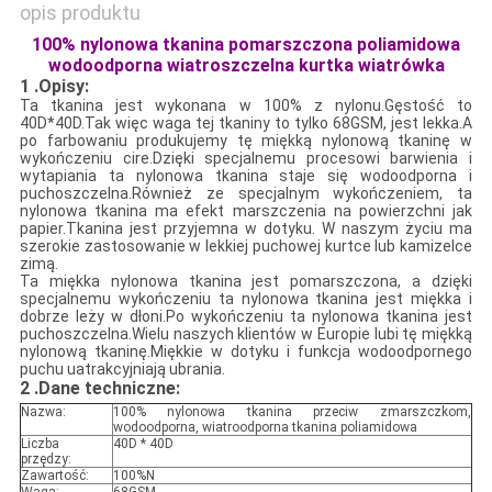
opis produktu
100% nylonowa tkanina pomarszczona poliamidowa
wodoodporna wiatroszczelna kurtka wiatrówka
1 .Opisy:
Ta tkanina jest wykonana w 100% z nylonu.Gęstość to
40D*40D.Tak więc waga tej tkaniny to tylko 68GSM, jest lekka.A
po farbowaniu produkujemy tę miękką nylonową tkaninę w
wykończeniu cire.Dzięki specjalnemu procesowi barwienia i
wytapiania ta nylonowa tkanina staje się wodoodporna i
puchoszczelna.Również ze specjalnym wykończeniem, ta
nylonowa tkanina ma efekt marszczenia na powierzchni jak
papier.Tkanina jest przyjemna w dotyku. W naszym życiu ma
szerokie zastosowanie w lekkiej puchowej kurtce lub kamizelce
zimą.
Ta miękka nylonowa tkanina jest pomarszczona, a dzięki
specjalnemu wykończeniu ta nylonowa tkanina jest miękka i
dobrze leży w dłoni.Po wykończeniu ta nylonowa tkanina jest
puchoszczelna.Wielu naszych klientów w Europie lubi tę miękką
nylonową tkaninę.Miękkie w dotyku i funkcja wodoodpornego
puchu uatrakcyjniają ubrania.
2 .Dane techniczne:
Nazwa:
100% nylonowa tkanina przeciw zmarszczkom,
wodoodporna, wiatroodporna tkanina poliamidowa
Liczba
40D * 40D
przędzy:
Zawartość:
100%N