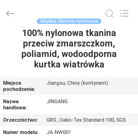
Suzhou
Jingang
Textile
Co.,Ltd.
All
Miękka tkanina nylonowa
Rights
Reserved.
100% nylonowa tkanina
DOM
przeciw zmarszczkom,
PRODUKTY
poliamid, wodoodporna
kurtka wiatrówka
O
NAS
Miejsce
Jiangsu, Chiny (kontynent)
pochodzenia:
WYCIECZKA
Nazwa
JINGANG
handlowa:
PO
Orzecznictwo:
GRS , Oeko-Tex Standard 100, SGS
FABRYCE
Numer modelu:
JA-NW001