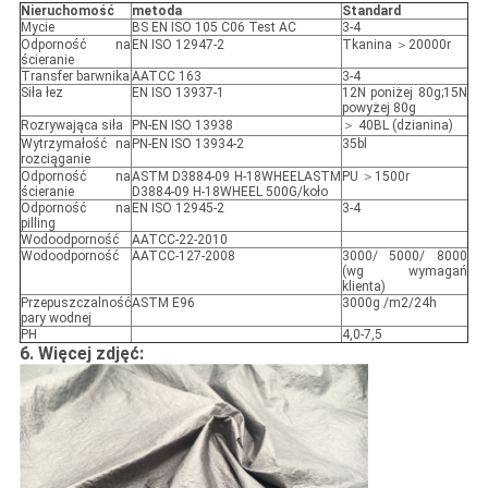
Nieruchomość
metoda
Standard
Mycie
BS EN ISO 105 C06 Test AC
3-4
Odporność na
EN ISO 12947-2
Tkanina ＞20000r
ścieranie
Transfer barwnika
AATCC 163
3-4
Siła łez
EN ISO 13937-1
12N poniżej 80g;15N
powyżej 80g
Rozrywająca siła
PN-EN ISO 13938
＞ 40BL (dzianina)
Wytrzymałość na
PN-EN ISO 13934-2
35bl
rozciąganie
Odporność na
ASTM D3884-09 H-18WHEELASTM
PU ＞1500r
ścieranie
D3884-09 H-18WHEEL 500G/koło
Odporność na
EN ISO 12945-2
3-4
pilling
Wodoodporność
AATCC-22-2010
Wodoodporność
AATCC-127-2008
3000/ 5000/ 8000
(wg wymagań
klienta)
Przepuszczalność
ASTM E96
3000g /m2/24h
pary wodnej
PH
4,0-7,5
6. Więcej zdjęć: