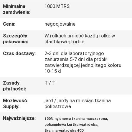
KONTROLA
Minimalne
1000 MTRS
zamówienie:
JAKOŚCI
Cena:
negocjowalne
SKONTAKTUJ
Szczegóły
W rolkach umieść każdą rolkę w
SIĘ
pakowania:
plastikowej torbie
Z
Czas dostawy:
2-3 dni dla laboratoryjnego
zanurzenia 5-7 dni dla próbki
NAMI
zatwierdzającej jednolitego koloru
10-15 d
AKTUALNOŚCI
Zasady
T / T
płatności:
PRZYPADKI
Możliwość
jard / jardy na miesiąc tkanina
Supply:
poliestrowa
COMPANY
Najważniejsze:
,
100% nylonowa tkanina marszczona
,
poliamidowa kurtka wiatrówka
NEWS
tkanina wiatrówka 40D