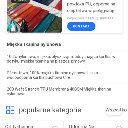
powłoka PU, odporna na
olej, łatwa w pielęgnacji
tkanina zimowa
negocjowalne MOQ:1000 MTRS
KONTAKT
Miękka tkanina nylonowa
100% nylonowa, miękka, błyszcząca, oddychająca kurtka, w
dotyku, miękka tkanina na płaszcz zimowy
Półmatowa, 100% miękka tkanina nylonowa Lekka
wodoodporna kurtka puchowa Cire
20D Weft Stretch TPU Membrana 40GSM Miękka tkanina
nylonowa
popularne kategorie
Wszystko
Oddychająca 
Odporna Na 