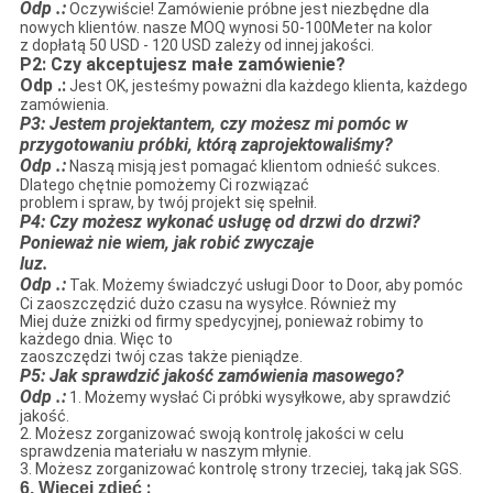
Odp .:
Oczywiście! Zamówienie próbne jest niezbędne dla
nowych klientów. nasze MOQ wynosi 50-100Meter na kolor
z dopłatą 50 USD - 120 USD zależy od innej jakości.
P2: Czy akceptujesz małe zamówienie?
Odp .:
Jest OK, jesteśmy poważni dla każdego klienta, każdego
zamówienia.
P3: Jestem projektantem, czy możesz mi pomóc w
przygotowaniu próbki, którą zaprojektowaliśmy?
Odp .:
Naszą misją jest pomagać klientom odnieść sukces.
Dlatego chętnie pomożemy Ci rozwiązać
problem i spraw, by twój projekt się spełnił.
P4: Czy możesz wykonać usługę od drzwi do drzwi?
Ponieważ nie wiem, jak robić zwyczaje
luz.
Odp .:
Tak. Możemy świadczyć usługi Door to Door, aby pomóc
Ci zaoszczędzić dużo czasu na wysyłce. Również my
Miej duże zniżki od firmy spedycyjnej, ponieważ robimy to
każdego dnia. Więc to
zaoszczędzi twój czas także pieniądze.
P5: Jak sprawdzić jakość zamówienia masowego?
Odp .:
1. Możemy wysłać Ci próbki wysyłkowe, aby sprawdzić
jakość.
2. Możesz zorganizować swoją kontrolę jakości w celu
sprawdzenia materiału w naszym młynie.
3. Możesz zorganizować kontrolę strony trzeciej, taką jak SGS.
:
6. Więcej zdjęć