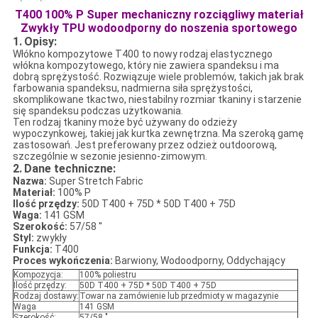
T400 100% P Super mechaniczny rozciągliwy materiał
Zwykły TPU wodoodporny do noszenia sportowego
1.
Opisy:
Włókno kompozytowe T400 to nowy rodzaj elastycznego
włókna kompozytowego, który nie zawiera spandeksu i ma
dobrą sprężystość. Rozwiązuje wiele problemów, takich jak brak
farbowania spandeksu, nadmierna siła sprężystości,
skomplikowane tkactwo, niestabilny rozmiar tkaniny i starzenie
się spandeksu podczas użytkowania.
Ten rodzaj tkaniny może być używany do odzieży
wypoczynkowej, takiej jak kurtka zewnętrzna. Ma szeroką gamę
zastosowań. Jest preferowany przez odzież outdoorową,
szczególnie w sezonie jesienno-zimowym.
2.
Dane techniczne:
Nazwa:
Super Stretch Fabric
Materiał:
100% P
Ilość przędzy:
50D T400 + 75D * 50D T400 + 75D
Waga:
141 GSM
Szerokość:
57/58 ''
Styl:
zwykły
Funkcja:
T400
Proces wykończenia:
Barwiony, Wodoodporny, Oddychający
Kompozycja:
100% poliestru
Ilość przędzy:
50D T400 + 75D * 50D T400 + 75D
Rodzaj dostawy:
Towar na zamówienie lub przedmioty w magazynie
Waga
141 GSM
Szerokość:
57/58 "