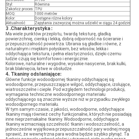
Styl:
Równina
Zakończ proces:
TPU
MOQ:
1000 metrów
Kolor:
Dostępne różne kolory
Aktualność
Zapytania zazwyczaj można udzielić w ciągu 24 godzin
3 .Charakterystyka
:
Ma wiele punktów przeplotu, twardą teksturę, gładką
powierzchnię, cienką i lekką, dobrą odporność na ścieranie i
przepuszczalność powietrza. Ubrania są gładkie i równe, z
naturalnym i miękkim połyskiem, bez włosów, lekka i
oddychająca tekstura, i pełna elastyczności, dzięki czemu
ludzie czują się komfortowo i energicznie.
Kolorowe, naturalne i wygodne, wysokie nasycenie, brak kulki,
brak blaknięcia, łatwe w obsłudze.
4. Tkaniny odsłaniające:
Główne funkcje wodoodpornej tkaniny oddychającej są:
wodoodporne, przepuszczające wilgoć, oddychające, izolujące,
wiatroszczelne i ciepłe. Pod względem technologii produkcji,
wymagania techniczne wodoodpornego materiału
oddychającego są znacznie wyższe niż w przypadku zwykłego
wodoodpornego materiału.
W tym samym czasie, z jakości, wodoodporne, oddychające
tkaniny mają również cechy funkcjonalne, których nie posiadają
inne nieprzemakalne tkaniny. Wodoodporne, oddychające
tkaniny wzmacniają szczelność tkanin i wodoszczelność, a
jednocześnie wyjątkowa przepuszczalność pary wodnej mogą
sprawić, że wewnętrzna para wodna będzie szybko płynąć. Ta