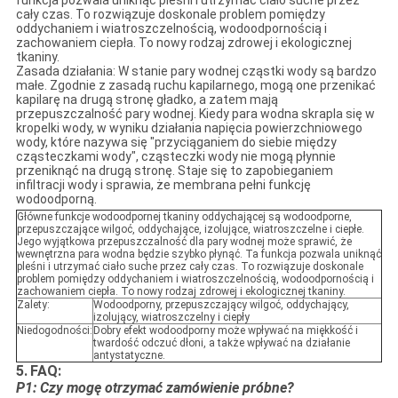
funkcja pozwala uniknąć pleśni i utrzymać ciało suche przez
cały czas. To rozwiązuje doskonale problem pomiędzy
oddychaniem i wiatroszczelnością, wodoodpornością i
zachowaniem ciepła. To nowy rodzaj zdrowej i ekologicznej
tkaniny.
Zasada działania: W stanie pary wodnej cząstki wody są bardzo
małe. Zgodnie z zasadą ruchu kapilarnego, mogą one przenikać
kapilarę na drugą stronę gładko, a zatem mają
przepuszczalność pary wodnej. Kiedy para wodna skrapla się w
kropelki wody, w wyniku działania napięcia powierzchniowego
wody, które nazywa się "przyciąganiem do siebie między
cząsteczkami wody", cząsteczki wody nie mogą płynnie
przeniknąć na drugą stronę. Staje się to zapobieganiem
infiltracji wody i sprawia, że ​​membrana pełni funkcję
wodoodporną.
Główne funkcje wodoodpornej tkaniny oddychającej są wodoodporne,
przepuszczające wilgoć, oddychające, izolujące, wiatroszczelne i ciepłe.
Jego wyjątkowa przepuszczalność dla pary wodnej może sprawić, że
wewnętrzna para wodna będzie szybko płynąć. Ta funkcja pozwala uniknąć
pleśni i utrzymać ciało suche przez cały czas. To rozwiązuje doskonale
problem pomiędzy oddychaniem i wiatroszczelnością, wodoodpornością i
zachowaniem ciepła. To nowy rodzaj zdrowej i ekologicznej tkaniny.
Zalety:
Wodoodporny, przepuszczający wilgoć, oddychający,
izolujący, wiatroszczelny i ciepły
Niedogodności:
Dobry efekt wodoodporny może wpływać na miękkość i
twardość odczuć dłoni, a także wpływać na działanie
antystatyczne.
5.
FAQ:
P1: Czy mogę otrzymać zamówienie próbne?