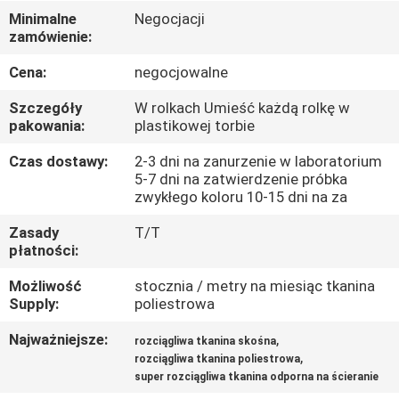
KONTROLA
Minimalne
Negocjacji
zamówienie:
JAKOŚCI
Cena:
negocjowalne
SKONTAKTUJ
Szczegóły
W rolkach Umieść każdą rolkę w
SIĘ
pakowania:
plastikowej torbie
Z
Czas dostawy:
2-3 dni na zanurzenie w laboratorium
5-7 dni na zatwierdzenie próbka
NAMI
zwykłego koloru 10-15 dni na za
Zasady
T/T
AKTUALNOŚCI
płatności:
Możliwość
stocznia / metry na miesiąc tkanina
PRZYPADKI
Supply:
poliestrowa
Najważniejsze:
,
rozciągliwa tkanina skośna
COMPANY
,
rozciągliwa tkanina poliestrowa
super rozciągliwa tkanina odporna na ścieranie
NEWS