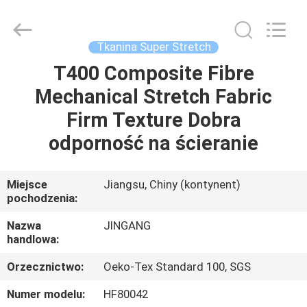
Suzhou
Jingang
Textile
Co.,Ltd.
All
Tkanina Super Stretch
Rights
Reserved.
T400 Composite Fibre
DOM
Mechanical Stretch Fabric
PRODUKTY
Firm Texture Dobra
odporność na ścieranie
O
NAS
Miejsce
Jiangsu, Chiny (kontynent)
pochodzenia:
WYCIECZKA
Nazwa
JINGANG
handlowa:
PO
Orzecznictwo:
Oeko-Tex Standard 100, SGS
FABRYCE
Numer modelu:
HF80042