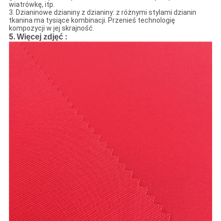
wiatrówkę, itp.
3. Dzianinowe dzianiny z dzianiny: z różnymi stylami dzianin
tkanina ma tysiące kombinacji. Przenieś technologię
kompozycji w jej skrajność.
5.
:
Więcej zdjęć