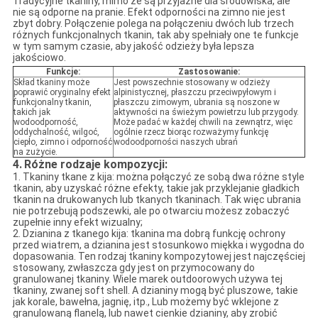
Tradycyjne tkaniny, mimo że są przyjazne dla środowiska, ale
nie są odporne na pranie. Efekt odporności na zimno nie jest
zbyt dobry. Połączenie polega na połączeniu dwóch lub trzech
różnych funkcjonalnych tkanin, tak aby spełniały one te funkcje
w tym samym czasie, aby jakość odzieży była lepsza
jakościowo.
Funkcje:
Zastosowanie:
Skład tkaniny może
Jest powszechnie stosowany w odzieży
poprawić oryginalny efekt
alpinistycznej, płaszczu przeciwpyłowym i
funkcjonalny tkanin,
płaszczu zimowym, ubrania są noszone w
takich jak
aktywności na świeżym powietrzu lub przygody.
wodoodporność,
Może padać w każdej chwili na zewnątrz, więc
oddychalność, wilgoć,
ogólnie rzecz biorąc rozważymy funkcję
ciepło, zimno i odporność
wodoodporności naszych ubrań
na zużycie.
4.
Różne rodzaje kompozycji:
1. Tkaniny tkane z kija: można połączyć ze sobą dwa różne style
tkanin, aby uzyskać różne efekty, takie jak przyklejanie gładkich
tkanin na drukowanych lub tkanych tkaninach. Tak więc ubrania
nie potrzebują podszewki, ale po otwarciu możesz zobaczyć
zupełnie inny efekt wizualny;
2. Dzianina z tkanego kija: tkanina ma dobrą funkcję ochrony
przed wiatrem, a dzianina jest stosunkowo miękka i wygodna do
dopasowania. Ten rodzaj tkaniny kompozytowej jest najczęściej
stosowany, zwłaszcza gdy jest on przymocowany do
granulowanej tkaniny. Wiele marek outdoorowych używa tej
tkaniny, zwanej soft shell. A dzianiny mogą być pluszowe, takie
jak korale, bawełna, jagnię, itp., Lub możemy być wklejone z
granulowaną flanelą, lub nawet cienkie dzianiny, aby zrobić