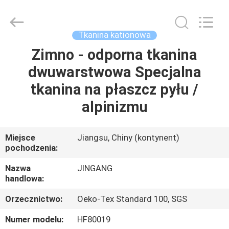
Suzhou
Jingang
Textile
Co.,Ltd.
All
Tkanina kationowa
Rights
Reserved.
Zimno - odporna tkanina
DOM
dwuwarstwowa Specjalna
PRODUKTY
tkanina na płaszcz pyłu /
alpinizmu
O
NAS
Miejsce
Jiangsu, Chiny (kontynent)
pochodzenia:
WYCIECZKA
Nazwa
JINGANG
handlowa:
PO
Orzecznictwo:
Oeko-Tex Standard 100, SGS
FABRYCE
Numer modelu:
HF80019