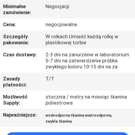
KONTROLA
Minimalne
Negocjacji
zamówienie:
JAKOŚCI
Cena:
negocjowalne
SKONTAKTUJ
Szczegóły
W rolkach Umieść każdą rolkę w
SIĘ
pakowania:
plastikowej torbie
Z
Czas dostawy:
2-3 dni na zanurzenie w laboratorium
5-7 dni na zatwierdzenie próbka
NAMI
zwykłego koloru 10-15 dni na za
Zasady
T/T
AKTUALNOŚCI
płatności:
Możliwość
stocznia / metry na miesiąc tkanina
PRZYPADKI
Supply:
poliestrowa
Najważniejsze:
,
wodoodporna tkanina wiatroodporna
COMPANY
zwykła tkanina
NEWS