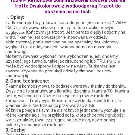
100% P Kationowa tkanina Dwuwarstwowa tkanina
frotte Dwukolorowa z wodoodporną Trzcot do
noszenia na nartach
1.
Opisy:
Ta tkanina jest wyjątkowo tkana.
Jego przędza ma
75D * 75D +
150D
i jest dwuwarstwową tkaniną frotte o dwukolorowym
wyglądzie.
Kończymy ją trzcot. Jest bardzo ciepły i odporny na
wiatr.
Tkanina jest powszechnie stosowana w odzieży
alpinistycznej, ponieważ tkanina ma specjalny dwukolorowy
wygląd.
I
t jest oddychająca i wodoodporna do noszenia
sportowego.
Możemy również wykonać inne wykończenie, jeśli chcemy
uzyskać jego funkcje, takie jak cire, bonding lub TPU.
Po tym
może być wodoodporny i odporny na wiatr.
Ta tkanina jest
zawsze używana do produkcji odzieży zimowej, odzieży
sportowej itp.
2.
Dane techniczne:
Tkanina kompozytowa to dodatek warstwy tkaniny do tkaniny.
Zwykle są to granulowana flanelka, dzianina, tkanina TC, tkanina
netto, włóknina itp. Różne funkcje mają różne metody
kompozycji. Tradycyjna tkanina to zwykłe tkactwo, które jest
właśnie takie. Nie trzeba go przetwarzać z tyłu.
Różnica polega na tym, że dla różnych jednostek wykonuje się
różne kombinacje. Na przykład sofa, która chce mieć grubość i
wytrzymałość, również pragnie poczuć dłoń, aby mocniej
połączyć mocniejszy materiał.
3.
Cechy: