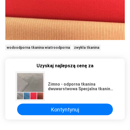
wodoodporna tkanina wiatroodporna
zwykła tkanina
Uzyskaj najlepszą cenę za
Zimno - odporna tkanina
dwuwarstwowa Specjalna tkanina
na płaszcz pyłu / alpinizmu
Kontyntynuj