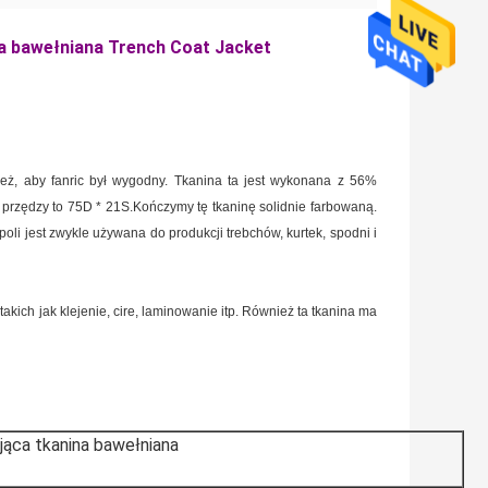
na bawełniana Trench Coat Jacket
eż, aby fanric był wygodny. Tkanina ta jest wykonana z 56%
a przędzy to 75D * 21S.Kończymy tę tkaninę solidnie farbowaną.
oli jest zwykle używana do produkcji trebchów, kurtek, spodni i
ch jak klejenie, cire, laminowanie itp. Również ta tkanina ma
ąca tkanina bawełniana