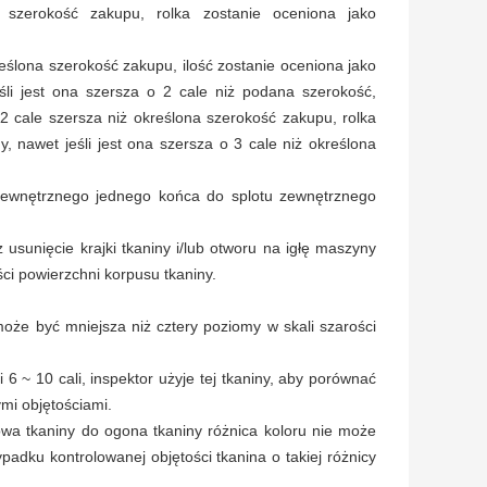
a szerokość zakupu, rolka zostanie oceniona jako
kreślona szerokość zakupu, ilość zostanie oceniona jako
śli jest ona szersza o 2 cale niż podana szerokość,
 2 cale szersza niż określona szerokość zakupu, rolka
 nawet jeśli jest ona szersza o 3 cale niż określona
u zewnętrznego jednego końca do splotu zewnętrznego
 usunięcie krajki tkaniny i/lub otworu na igłę maszyny
ści powierzchni korpusu tkaniny.
 może być mniejsza niż cztery poziomy w skali szarości
 6 ~ 10 cali, inspektor użyje tej tkaniny, aby porównać
ymi objętościami.
owa tkaniny do ogona tkaniny różnica koloru nie może
padku kontrolowanej objętości tkanina o takiej różnicy