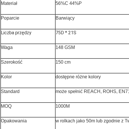
Materiał
56%C 44%P
Poparcie
Barwiący
Liczba przędzy
75D * 21S
Waga
148 GSM
Szerokość
150 cm
Kolor
dostępne różne kolory
Standard
może spełnić REACH, ROHS, EN7
MOQ
1000M
Opakowania
w rolkach jako 50m lub zgodnie z 