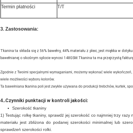
Termin płatności
T/T
3. Zastosowania:
Tkanina ta składa się z 56% bawełny, 44% materiału z plexi, jest miękka w dotyk
bawełnianej o skośnym splocie wynosi 148GSM.Tkanina ta ma przejrzystą fakturę
Zgodnie z Twoimi specjalnymi wymaganiami, możemy wykonać wiele wykończeń, taki
wiele możliwości wyboru kolorów.
Ta bawełniana tkanina poli jest zwykle używana do produkcji trebchów, kurtek, spod
.Czynniki punktacji w kontroli jakości:
4.
Szerokość tkaniny
1) Testując rolkę tkaniny, sprawdź jej szerokość co najmniej trzy razy 
materiału jest zbliżona do podanej szerokości minimalnej lub szerok
sprawdzeń szerokości rolki.