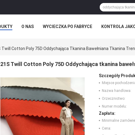
DUKTY
O NAS
WYCIECZKA PO FABRYCE
KONTROLA JAK
WIADOMOŚCI FIRMOWE
 Twill Cotton Poly 75D Oddychająca Tkanina Bawełniana Tkanina Tren
21S Twill Cotton Poly 75D Oddychająca tkanina baweł
Szczegóły Produk
Miejsce pochodzeni
Nazwa handlowa:
Orzecznictwo:
Numer modelu:
Zapłata:
Minimalne zamówie
Cena: