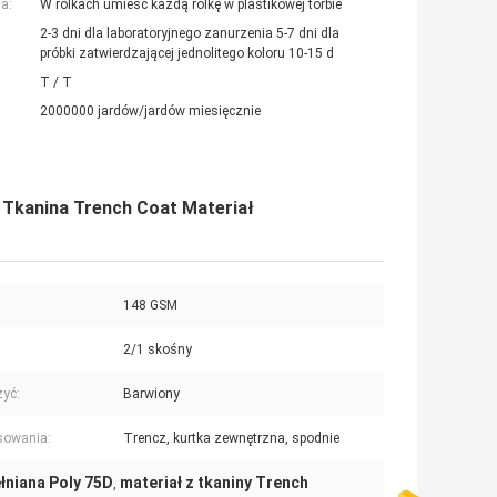
a:
W rolkach umieść każdą rolkę w plastikowej torbie
2-3 dni dla laboratoryjnego zanurzenia 5-7 dni dla
próbki zatwierdzającej jednolitego koloru 10-15 d
T / T
2000000 jardów/jardów miesięcznie
 Tkanina Trench Coat Materiał
148 GSM
2/1 skośny
yć:
Barwiony
sowania:
Trencz, kurtka zewnętrzna, spodnie
łniana Poly 75D
materiał z tkaniny Trench
,