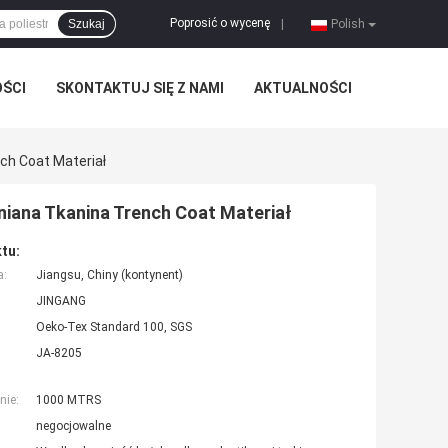
Poprosić o wycenę
Szukaj
|
Polish
OŚCI
SKONTAKTUJ SIĘ Z NAMI
AKTUALNOŚCI
ch Coat Materiał
niana Tkanina Trench Coat Materiał
tu:
a:
Jiangsu, Chiny (kontynent)
JINGANG
Oeko-Tex Standard 100, SGS
JA-8205
nie:
1000 MTRS
negocjowalne