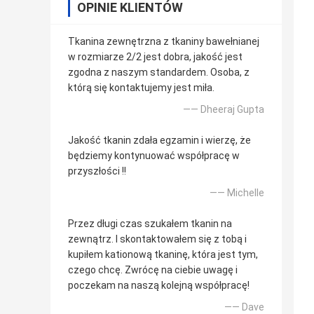
OPINIE KLIENTÓW
Tkanina zewnętrzna z tkaniny bawełnianej
w rozmiarze 2/2 jest dobra, jakość jest
zgodna z naszym standardem. Osoba, z
którą się kontaktujemy jest miła.
—— Dheeraj Gupta
Jakość tkanin zdała egzamin i wierzę, że
będziemy kontynuować współpracę w
przyszłości !!
—— Michelle
Przez długi czas szukałem tkanin na
zewnątrz. I skontaktowałem się z tobą i
kupiłem kationową tkaninę, która jest tym,
czego chcę. Zwrócę na ciebie uwagę i
poczekam na naszą kolejną współpracę!
—— Dave