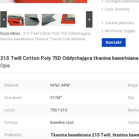
Szczegóły pakowani
Czas dostawy:
Zasady płatności:
Możliwość Supply:
Duży Obraz :
21S Twill Cotton Poly 75D Oddychająca
tkanina bawełniana Tkanina Trench Coat Materiał
Kontakt
21S Twill Cotton Poly 75D Oddychająca tkanina bawełniana
Opis
Materiał:
56%C 44%P
Waga:
Szerokość:
57/58''
Styl:
Liczyć:
75D * 21S
Skończ
Funkcja:
Bawełna czuć
Zasto
Tkanina bawełniana 21S Twill
tkanina bawe
Podkreślić:
,