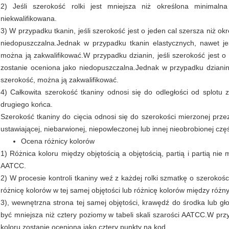
2) Jeśli szerokość rolki jest mniejsza niż określona minimaln
niekwalifikowana.
3) W przypadku tkanin, jeśli szerokość jest o jeden cal szersza niż o
niedopuszczalna.Jednak w przypadku tkanin elastycznych, nawet je
można ją zakwalifikować.W przypadku dzianin, jeśli szerokość jest o
zostanie oceniona jako niedopuszczalna.Jednak w przypadku dzianiny,
szerokość, można ją zakwalifikować.
4) Całkowita szerokość tkaniny odnosi się do odległości od splot
drugiego końca.
Szerokość tkaniny do cięcia odnosi się do szerokości mierzonej przez
ustawiającej, niebarwionej, niepowleczonej lub innej nieobrobionej czę
Ocena różnicy kolorów
1) Różnica koloru między objętością a objętością, partią i partią nie
AATCC.
2) W procesie kontroli tkaniny weź z każdej rolki szmatkę o szerokości
różnicę kolorów w tej samej objętości lub różnicę kolorów między różn
3), wewnętrzna strona tej samej objętości, krawędź do środka lub gł
być mniejsza niż cztery poziomy w tabeli skali szarości AATCC.W przy
koloru zostanie oceniona jako cztery punkty na kod.