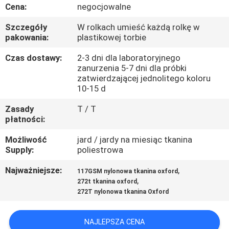
KONTROLA
Cena:
negocjowalne
JAKOŚCI
Szczegóły
W rolkach umieść każdą rolkę w
pakowania:
plastikowej torbie
SKONTAKTUJ
Czas dostawy:
2-3 dni dla laboratoryjnego
zanurzenia 5-7 dni dla próbki
SIĘ
zatwierdzającej jednolitego koloru
10-15 d
Z
NAMI
Zasady
T / T
płatności:
AKTUALNOŚCI
Możliwość
jard / jardy na miesiąc tkanina
Supply:
poliestrowa
Najważniejsze:
,
PRZYPADKI
117GSM nylonowa tkanina oxford
,
272t tkanina oxford
272T nylonowa tkanina Oxford
COMPANY
NEWS
NAJLEPSZA CENA