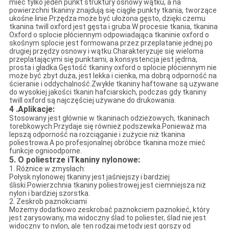
mieć tylko jeden punkt struktury osnowy wątku, a na
powierzchni tkaniny znajdują się ciągłe punkty tkania, tworzące
ukośne linie.Przędza może być ułożona gęsto, dzięki czemu
tkanina twill oxford jest gęsta i gruba.W procesie tkania, tkanina
Oxford o splocie płóciennym odpowiadająca tkaninie oxford o
skośnym splocie jest formowana przez przeplatanie jednej po
drugiej przędzy osnowy i wątku.Charakteryzuje się wieloma
przeplatającymi się punktami, a konsystencja jest jędrna,
prosta i gładka.Gęstość tkaniny oxford o splocie płóciennym nie
może być zbyt duża, jest lekka i cienka, ma dobrą odporność na
ścieranie i oddychalność.Zwykłe tkaniny haftowane są używane
do wysokiej jakości tkanin hafciarskich, podczas gdy tkaniny
twill oxford są najczęściej używane do drukowania.
4 .Aplikacje:
Stosowany jest głównie w tkaninach odzieżowych, tkaninach
torebkowych.Przydaje się również podszewka.Ponieważ ma
lepszą odporność na rozciąganie i zużycie niż tkanina
poliestrowa.A po profesjonalnej obróbce tkanina może mieć
funkcje ognioodporne.
5. O poliestrze i
Tkaniny nylonowe:
1. Różnice w zmysłach:
Połysk nylonowej tkaniny jest jaśniejszy i bardziej
śliski.Powierzchnia tkaniny poliestrowej jest ciemniejsza niż
nylon i bardziej szorstka.
2. Zeskrob paznokciami
Możemy dodatkowo zeskrobać paznokciem paznokieć, który
jest zarysowany, ma widoczny ślad to poliester, ślad nie jest
widoczny to nylon, ale ten rodzaj metody jest gorszy od