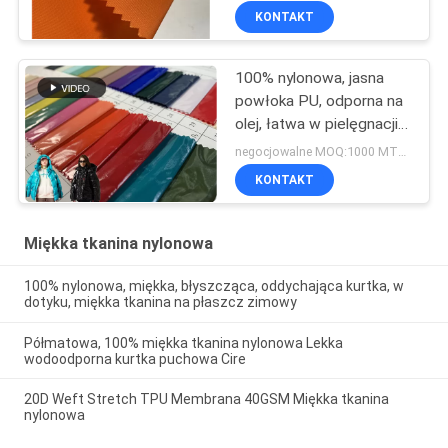
KONTAKT
100% nylonowa, jasna
powłoka PU, odporna na
olej, łatwa w pielęgnacji
tkanina zimowa
negocjowalne MOQ:1000 MTRS
KONTAKT
Miękka tkanina nylonowa
100% nylonowa, miękka, błyszcząca, oddychająca kurtka, w
dotyku, miękka tkanina na płaszcz zimowy
Półmatowa, 100% miękka tkanina nylonowa Lekka
wodoodporna kurtka puchowa Cire
20D Weft Stretch TPU Membrana 40GSM Miękka tkanina
nylonowa