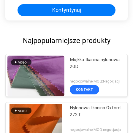
Kontyntynuj
Najpopularniejsze produkty
Miękka tkanina nylonowa
20D
negocjowalne MOQ:Negocjacji
KONTAKT
Nylonowa tkanina Oxford
272T
negocjowalne MOQ:negocjacja