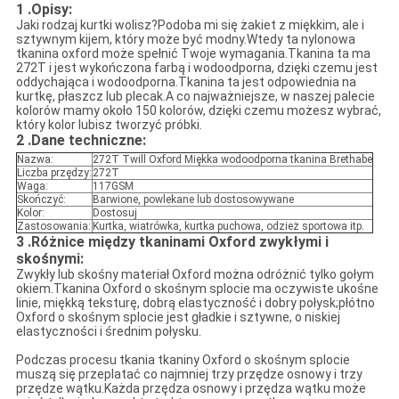
1 .Opisy:
Jaki rodzaj kurtki wolisz?Podoba mi się żakiet z miękkim, ale i
sztywnym kijem, który może być modny.Wtedy ta nylonowa
tkanina oxford może spełnić Twoje wymagania.Tkanina ta ma
272T i jest wykończona farbą i wodoodporna, dzięki czemu jest
oddychająca i wodoodporna.Tkanina ta jest odpowiednia na
kurtkę, płaszcz lub plecak.A co najważniejsze, w naszej palecie
kolorów mamy około 150 kolorów, dzięki czemu możesz wybrać,
który kolor lubisz tworzyć próbki.
2 .Dane techniczne:
Nazwa:
272T Twill Oxford Miękka wodoodporna tkanina Brethabe
Liczba przędzy:
272T
Waga:
117GSM
Skończyć:
Barwione, powlekane lub dostosowywane
Kolor:
Dostosuj
Zastosowania:
Kurtka, wiatrówka, kurtka puchowa, odzież sportowa itp.
3 .Różnice między tkaninami Oxford zwykłymi i
skośnymi:
Zwykły lub skośny materiał Oxford można odróżnić tylko gołym
okiem.Tkanina Oxford o skośnym splocie ma oczywiste ukośne
linie, miękką teksturę, dobrą elastyczność i dobry połysk;płótno
Oxford o skośnym splocie jest gładkie i sztywne, o niskiej
elastyczności i średnim połysku.
Podczas procesu tkania tkaniny Oxford o skośnym splocie
muszą się przeplatać co najmniej trzy przędze osnowy i trzy
przędze wątku.Każda przędza osnowy i przędza wątku może