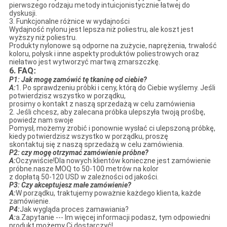
pierwszego rodzaju metody intuicjonistycznie łatwej do
dyskusji.
3. Funkcjonalne różnice w wydajności
Wydajność nylonu jest lepsza niż poliestru, ale koszt jest
wyższy niż poliestru.
Produkty nylonowe są odporne na zużycie, naprężenia, trwałość
koloru, połysk i inne aspekty produktów poliestrowych oraz
niełatwo jest wytworzyć martwą zmarszczkę.
6. FAQ
:
P1: Jak mogę zamówić tę tkaninę od ciebie?
A:
1. Po sprawdzeniu próbki i ceny, którą do Ciebie wyślemy. Jeśli
potwierdzisz wszystko w porządku,
prosimy o kontakt z naszą sprzedażą w celu zamówienia
2. Jeśli chcesz, aby zalecana próbka ulepszyła twoją prośbę,
powiedz nam swoje
Pomysł, możemy zrobić i ponownie wysłać ci ulepszoną próbkę,
kiedy potwierdzisz wszystko w porządku, proszę
skontaktuj się z naszą sprzedażą w celu zamówienia.
P2: czy mogę otrzymać zamówienie próbne?
A:
Oczywiście!Dla nowych klientów konieczne jest zamówienie
próbne.nasze MOQ to 50-100 metrów na kolor
z dopłatą 50-120 USD w zależności od jakości.
P3: Czy akceptujesz małe zamówienie?
A:
W porządku, traktujemy poważnie każdego klienta, każde
zamówienie.
P4:
Jak wygląda proces zamawiania?
A:
a.Zapytanie --- Im więcej informacji podasz, tym odpowiedni
produkt możemy Ci dostarczyć!