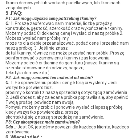
tkanin domowych lub workach pudełkowych, lub tkaninach
zespolonych.
5 .FAQ:
P1: Jak mogę uzyskać cenę potrzebnej tkaniny?
O:
1. Proszę zaoferować nam materiał, liczbę przędzy,
konstrukcję, gęstość, szerokość oraz wykończenie tkaniny.
Możemy podać Ci dokładną cenę i wysłać ci naszą próbkę 2.
Możesz wysłać nam próbkę, my
może to dla ciebie przeanalizować, podać cenę i przesłać nam
naszą próbkę. 3. Jeśli nie znasz
detal tkaniny, również nie może przesłać nam próbki .Proszę
poinformować o zamówieniu tkaniny i zastosowaniu.
Możemy polecić ci tkaninę do garnituru (nasze tkaniny są
szeroko stosowane do odzieży, bagażu,
tekstylia domowe itp.)
P2: Jak mogę zamówić ten materiał od ciebie?
O:
1. Po sprawdzeniu próbki i ceny, którą ci wyślemy. Jeśli
wszystko potwierdzisz,
prosimy o kontakt z naszą sprzedażą dotyczącą zamówienia
2. Jeśli chcesz, aby zalecana próbka poprawiła się, aby spełnić
Twoją prośbę, powiedz nam swoją
Pomysł, możemy zrobić i ponownie wysłać ci lepszą próbkę,
kiedy wszystko potwierdzisz, proszę
skontaktuj się z naszą sprzedażą na zamówienie.
P3: Czy akceptujesz małe zamówienie?
Odp .:
Jest OK, jesteśmy poważni dla każdego klienta, każdego
zamówienia
:
6.
Więcej zdjęć