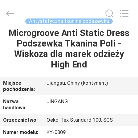
Suzhou
Jingang
Textile
Co.,Ltd.
All
Antystatyczna tkanina podszewka
Rights
Reserved.
Microgroove Anti Static Dress
DOM
Podszewka Tkanina Poli -
PRODUKTY
Wiskoza dla marek odzieży
High End
O
NAS
Miejsce
Jiangsu, Chiny (kontynent)
pochodzenia:
WYCIECZKA
Nazwa
JINGANG
handlowa:
PO
Orzecznictwo:
Oeko-Tex Standard 100, SGS
FABRYCE
Numer modelu:
KY-0009