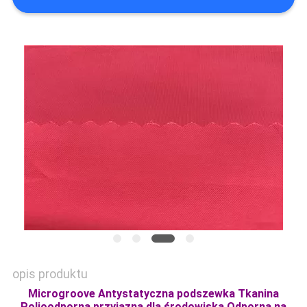
SITEMAP
PRIVACY
POLICY
opis produktu
Microgroove Antystatyczna podszewka Tkanina
Polioodporna przyjazna dla środowiska Odporna na