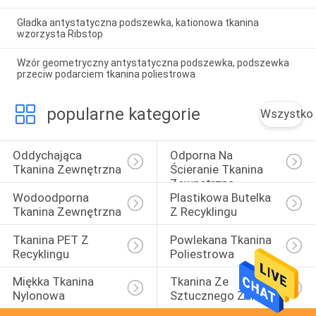
Gładka antystatyczna podszewka, kationowa tkanina
wzorzysta Ribstop
Wzór geometryczny antystatyczna podszewka, podszewka
przeciw podarciem tkanina poliestrowa
popularne kategorie
Wszystko
Oddychająca 
Odporna Na 
Tkanina Zewnętrzna
Ścieranie Tkanina 
Zewnętrzna
Wodoodporna 
Plastikowa Butelka 
Tkanina Zewnętrzna
Z Recyklingu
Tkanina PET Z 
Powlekana Tkanina 
Recyklingu
Poliestrowa
Miękka Tkanina 
Tkanina Ze 
Nylonowa
Sztucznego Zamszu