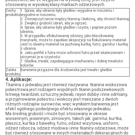
stosowany w wysokiej klasy markach odzieżowych.
Cechy
1. Spraw, aby ubrania były gładkie i wygodne w noszeniu i
produktu
wygodne w noszeniu;
2. Zmniejszyć tarcie między tkaniną i bielizną, aby chronić tkaninę;
3. Zwiększ grubość ubrań, aby je ogrzać;
4. Spraw, aby ubrania były gładkie i czyste, i popraw poziom
ubrania;
5. W przypadku sflokulowanej odzieży, jako kłaczkowatej
marynarki, może to zapobiec ekspozycji na flokulowany materiał.
Jest to idealny materiał na puchową kurtkę, futro, garnitur i kurtkę
z ubrania.
6. Jako portfel z futra może ochronić futro przed skaleczeniem i
utrzymać je w czystości.
7. Gładkie, trwałe, zapobiegające mechaceniu i dobrej trwałości
kolorów.
Zaleta
Barwienie przyjazne dla środowiska jest trwałe i gładkie.
produktu
4.
Aplikacje:
Tkanina z jedwabiu jest również nazywana: tkanina wiskozowa
poliestrowa jest rodzajem wspólnych tkanin podszewkowych.
Istnieją twardziel, sztuczny jedwab, rayon dobby i inne odmiany,
a przyjmowanie poliestru i wiskozy jest mieszane z dwóch
różnych rodzajów surowców, więc wynikiem barwienia jest
efekt ogólnego podwójnego efektu własnego jedwabiu. .
Ma średnią grubość i może być stosowany w okresie
wiosennym, jesiennym, zimowym, takich jak: garnitur, kurtka,
płaszcz, kurtka z bawełny, futro, odzież wizytowa, uniform,
odzież robocza, odzież modowa i inne tkaniny odzieżowe, może
być również stosowane w innych materiałach dekoracyjnych do