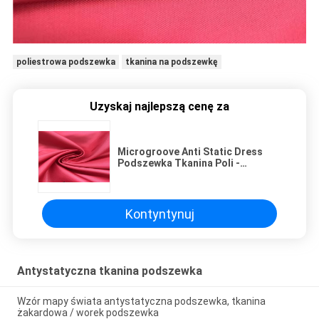
poliestrowa podszewka
tkanina na podszewkę
Uzyskaj najlepszą cenę za
Microgroove Anti Static Dress
Podszewka Tkanina Poli -
Wiskoza dla marek odzieży High
End
Kontyntynuj
Antystatyczna tkanina podszewka
Wzór mapy świata antystatyczna podszewka, tkanina
żakardowa / worek podszewka