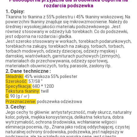
rozdarcia podszewka
1.
Opisy:
Tkanina to tkanina z 55% poliestru i 45% tkaniny wiskozowej.
Na
powierzchni tkaniny znajduje się mikrowzmocnienie.
Należy do
średniej i wysokiej jakości materiału podszewkowego.
Jest
również stosowany w odzieży lub torebkach.
Co do podszewki,
jest odporna na rozdarcia i gładka.
Jest szeroko stosowany w workach, torebkach podarunkowych,
torebkach na zakupy, torebkach na zakupy, torbach, torbach,
torbach modowych, odzieży dziecięcej, odzieży męskiej i
damskiej, wiatrówkach, garniturach puchowych (zimnych),
materiałach do przechowywania, odzieży sportowej,
materiałach obuwniczych, torby, parasole, zasłony itp.
2.
Dane techniczne
:
Składniki:
45% wiskoza 55% poliester
Szerokość:
57/58 ''
Specyfikacja:
68D * 120D
Tekstura tkaniny:
twill
G:
90 (g / ㎡)
Przeznaczenie:
podszewka odzieżowa
3.
Cechy:
Jego cechy to głównie: antystatyczność, mały skurcz, naturalny
kolor, połysk, miękka konsystencja, delikatna tekstura, dobra
wytrzymałość, ochrona środowiska, wchłanianie wilgoci i
eliminacja pocenia, itp., Znana jako rodzaj oddychającej, czystej
naturalnej ochrony środowiska, podszewka, jest najlepszy w
podszewce, ale ze względu na wysoką cenę, jest często