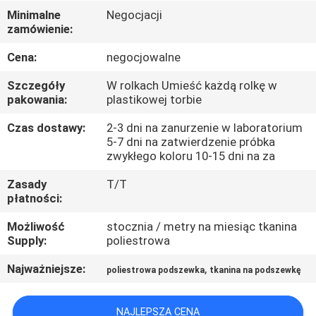
KONTROLA
Minimalne
Negocjacji
zamówienie:
JAKOŚCI
Cena:
negocjowalne
SKONTAKTUJ
Szczegóły
W rolkach Umieść każdą rolkę w
SIĘ
pakowania:
plastikowej torbie
Z
Czas dostawy:
2-3 dni na zanurzenie w laboratorium
5-7 dni na zatwierdzenie próbka
NAMI
zwykłego koloru 10-15 dni na za
Zasady
T/T
AKTUALNOŚCI
płatności:
Możliwość
stocznia / metry na miesiąc tkanina
PRZYPADKI
Supply:
poliestrowa
Najważniejsze:
,
poliestrowa podszewka
tkanina na podszewkę
COMPANY
NEWS
NAJLEPSZA CENA