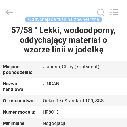
Suzhou
Jingang
Textile
Co.,Ltd.
All
Oddychająca tkanina zewnętrzna
Rights
Reserved.
57/58 '' Lekki, wodoodporny,
DOM
oddychający materiał o
PRODUKTY
wzorze linii w jodełkę
O
Miejsce
Jiangsu, Chiny (kontynent)
pochodzenia:
NAS
Nazwa
JINGANG
handlowa:
WYCIECZKA
Orzecznictwo:
Oeko-Tex Standard 100, SGS
PO
FABRYCE
Numer modelu:
HF80131
Minimalne
Negocjacji