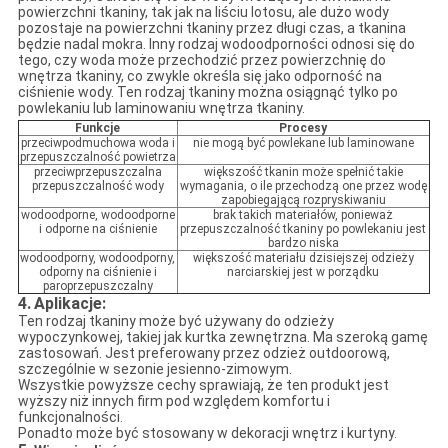
powierzchni tkaniny, tak jak na liściu lotosu, ale dużo wody
pozostaje na powierzchni tkaniny przez długi czas, a tkanina
będzie nadal mokra. Inny rodzaj wodoodporności odnosi się do
tego, czy woda może przechodzić przez powierzchnię do
wnętrza tkaniny, co zwykle określa się jako odporność na
ciśnienie wody. Ten rodzaj tkaniny można osiągnąć tylko po
powlekaniu lub laminowaniu wnętrza tkaniny.
Funkcje
Procesy
przeciwpodmuchowa woda i
nie mogą być powlekane lub laminowane
przepuszczalność powietrza
przeciwprzepuszczalna
większość tkanin może spełnić takie
przepuszczalność wody
wymagania, o ile przechodzą one przez wodę
zapobiegającą rozpryskiwaniu
wodoodporne, wodoodporne
brak takich materiałów, ponieważ
i odporne na ciśnienie
przepuszczalność tkaniny po powlekaniu jest
bardzo niska
wodoodporny, wodoodporny,
większość materiału dzisiejszej odzieży
odporny na ciśnienie i
narciarskiej jest w porządku
paroprzepuszczalny
4.
Aplikacje:
Ten rodzaj tkaniny może być używany do odzieży
wypoczynkowej, takiej jak kurtka zewnętrzna. Ma szeroką gamę
zastosowań. Jest preferowany przez odzież outdoorową,
szczególnie w sezonie jesienno-zimowym.
Wszystkie powyższe cechy sprawiają, że ten produkt jest
wyższy niż innych firm pod względem komfortu i
funkcjonalności.
Ponadto może być stosowany w dekoracji wnętrz i kurtyny.