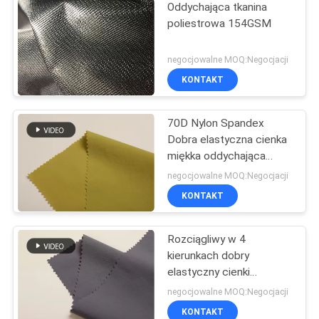
Oddychająca tkanina
poliestrowa 154GSM
negocjowalne MOQ:Negocjacji
KONTAKT
70D Nylon Spandex
Dobra elastyczna cienka
miękka oddychająca
tkanina
negocjowalne MOQ:Negocjacji
KONTAKT
Rozciągliwy w 4
kierunkach dobry
elastyczny cienki
spandex 40d nylonowy
negocjowalne MOQ:Negocjacji
materiał
KONTAKT