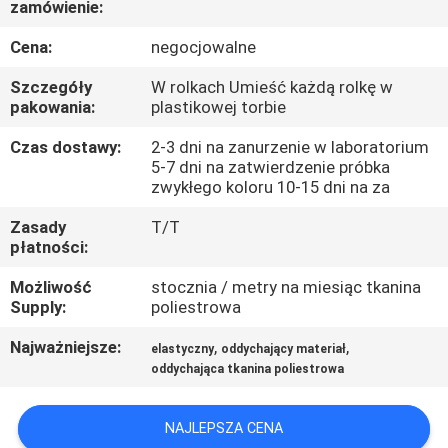
zamówienie:
KONTROLA
JAKOŚCI
Cena:
negocjowalne
Szczegóły
W rolkach Umieść każdą rolkę w
SKONTAKTUJ
pakowania:
plastikowej torbie
SIĘ
Czas dostawy:
2-3 dni na zanurzenie w laboratorium
5-7 dni na zatwierdzenie próbka
Z
zwykłego koloru 10-15 dni na za
NAMI
Zasady
T/T
płatności:
AKTUALNOŚCI
Możliwość
stocznia / metry na miesiąc tkanina
Supply:
poliestrowa
PRZYPADKI
Najważniejsze:
,
,
elastyczny
oddychający materiał
oddychająca tkanina poliestrowa
COMPANY
NAJLEPSZA CENA
NEWS