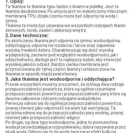
1.
Opisy:
Ta tkanina to tkanina typu taslon z liniami w jodełkę. Jest to
tkanina dwukolorowa. Po umyciu jest on wykończony mlecznym
membraną TPU, dzięki czemu może być odporny na wodę i
zimno.
Tkanina ta może być używana we wszystkich rodzajach tkanin
zimowych, toreb, zasłon i dekoracji wnętrz.
2.
Dane techniczne:
Po skończeniu tkanina jest odporna na zimno, wodoodporna,
oddychająca, odporna na rozdarcia i tarcie oraz zapewnia
wysoką trwałość koloru. Charakteryzuje się dość wysoką
wydajnością, zarówno pod względem wodoodporności, jak i
oddychalności, dlatego jest to najlepszy wybór, aby stworzyć
wysokiej jakości odzież. Bardzo cienka membrana jest
przymocowana do tylnej części tkaniny i umieszczona na
tkaninie w sposób międzywarstwowy.
3.
Jaka tkanina jest wodoodporna i oddychająca?
Przede wszystkim musimy zrozumieć, że istnieją dwa rodzaje
przepuszczalności powietrza, które są ogólnie rozumiane:
przepuszczalność powietrza i przepuszczalność pary, które są
dwoma całkowicie różnymi rodzajami wskaźników.
Pierwsza odnosi się do ogólnej przepuszczalności powietrza,
znanej również jako odporność na wiatr lub wentylacja; Ta
ostatnia odnosi się do przepuszczalności pary wodnej, znanej
również jako przepuszczalność wilgoci.
Po drugie, są dwa typy wodoodporne, jedna to powszechna
woda przeciwdziałająca rozpryskiwaniu, dobra nazywana przez
plusk wody; Odnosi się to do wody tworzącej efekt kulki na