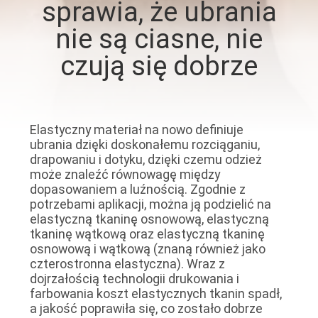
sprawia, że ​​ubrania
KONTROLA
nie są ciasne, nie
JAKOŚCI
czują się dobrze
SKONTAKTUJ
SIĘ
Z
Elastyczny materiał na nowo definiuje
ubrania dzięki doskonałemu rozciąganiu,
NAMI
drapowaniu i dotyku, dzięki czemu odzież
może znaleźć równowagę między
dopasowaniem a luźnością. Zgodnie z
AKTUALNOŚCI
potrzebami aplikacji, można ją podzielić na
elastyczną tkaninę osnowową, elastyczną
tkaninę wątkową oraz elastyczną tkaninę
PRZYPADKI
osnowową i wątkową (znaną również jako
czterostronna elastyczna). Wraz z
dojrzałością technologii drukowania i
COMPANY
farbowania koszt elastycznych tkanin spadł,
a jakość poprawiła się, co zostało dobrze
NEWS