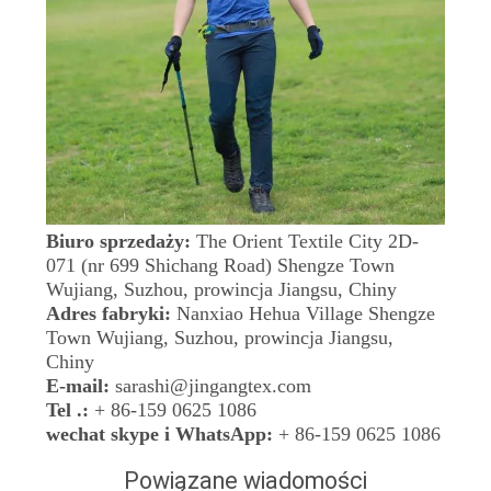
Biuro sprzedaży:
The Orient Textile City 2D-
071 (nr 699 Shichang Road) Shengze Town
Wujiang, Suzhou, prowincja Jiangsu, Chiny
Adres fabryki:
Nanxiao Hehua Village Shengze
Town Wujiang, Suzhou, prowincja Jiangsu,
Chiny
E-mail:
sarashi@jingangtex.com
Tel .:
+ 86-159 0625 1086
wechat skype i WhatsApp:
+ 86-159 0625 1086
Powiązane wiadomości