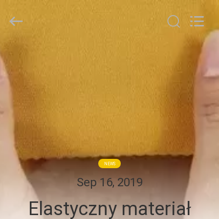
Suzhou
Jingang
Textile
Co.,Ltd.
All
Rights
Reserved.
DOM
PRODUKTY
O
NAS
WYCIECZKA
NEWS
PO
Sep 16, 2019
FABRYCE
Elastyczny materiał