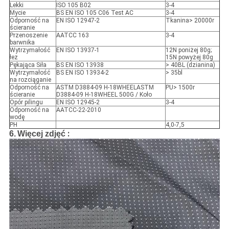
Lekki
ISO 105 B02
3-4
Mycie
BS EN ISO 105 C06 Test AC
3-4
Odporność na
EN ISO 12947-2
Tkanina> 20000r
ścieranie
Przenoszenie
AATCC 163
3-4
barwnika
Wytrzymałość
EN ISO 13937-1
12N poniżej 80g;
łez
15N powyżej 80g
Pękająca Siła
BS EN ISO 13938
> 40BL (dzianina)
Wytrzymałość
BS EN ISO 13934-2
> 35bl
na rozciąganie
Odporność na
ASTM D3884-09 H-18WHEELASTM
PU> 1500r
ścieranie
D3884-09 H-18WHEEL 500G / Koło
Opór pilingu
EN ISO 12945-2
3-4
Odporność na
AATCC-22-2010
wodę
PH
4,0-7,5
:
6.
Więcej zdjęć