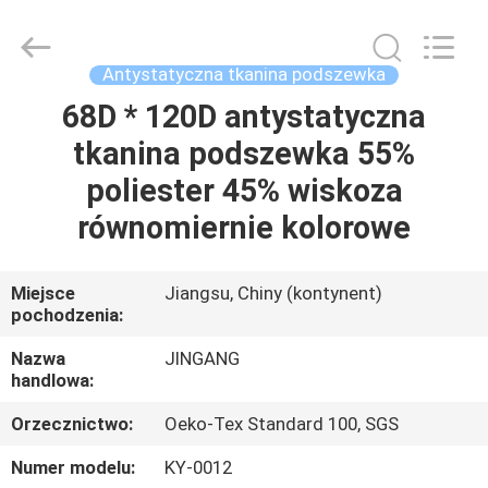
Suzhou
Jingang
Textile
Co.,Ltd.
All
Antystatyczna tkanina podszewka
Rights
Reserved.
68D * 120D antystatyczna
DOM
tkanina podszewka 55%
PRODUKTY
poliester 45% wiskoza
równomiernie kolorowe
O
NAS
Miejsce
Jiangsu, Chiny (kontynent)
pochodzenia:
WYCIECZKA
Nazwa
JINGANG
handlowa:
PO
Orzecznictwo:
Oeko-Tex Standard 100, SGS
FABRYCE
Numer modelu:
KY-0012