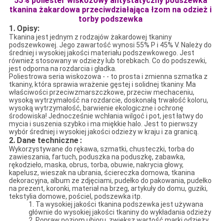
55% poliester wiskozowy antystatyczny podszewka
tkanina żakardowa przeciwdziałająca łzom na odzież i
torby podszewka
1.
Opisy:
Tkanina jest jednym z rodzajów żakardowej tkaniny
podszewkowej.
Jego zawartość wynosi 55% P i 45% V.
Należy do
średniej i wysokiej jakości materiału podszewkowego.
Jest
również stosowany w odzieży lub torebkach.
Co do podszewki,
jest odporna na rozdarcia i gładka.
Poliestrowa seria wiskozowa - - to prosta i zmienna szmatka z
tkaniny, która sprawia wrażenie gęstej i solidnej tkaniny. Ma
właściwości przeciwzmarszczkowe, przeciw mechaceniu,
wysoką wytrzymałość na rozdarcie, doskonałą trwałość koloru,
wysoką wytrzymałość, barwienie ekologiczne i ochronę
środowiska! Jednocześnie wchłania wilgoć i pot, jest łatwy do
mycia i suszenia szybko i ma miękkie halo. Jest to pierwszy
wybór średniej i wysokiej jakości odzieży w kraju i za granicą.
2.
Dane techniczne
:
Wykorzystywane do rękawa, szmatki, chusteczki, torba do
zawieszania, fartuch, poduszka na poduszkę, zabawka,
rękodzieło, maska, obrus, torba, obuwie, nakrycia głowy,
kapelusz, wieszak na ubrania, ściereczka domowa, tkanina
dekoracyjna, album ze zdjęciami, pudełko do pakowania, pudełko
na prezent, koronki, materiał na brzeg, artykuły do ​​domu, guziki,
tekstylia domowe, pościel, podszewka itp.
1. Ta wysokiej jakości tkanina podszewka jest używana
głównie do wysokiej jakości tkaniny do wykładania odzieży
2. Popraw poziom ubioru, zwiększ wartość marki odzieży