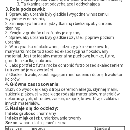
3. Ta tkanina jest oddychająca i oddychająca
3.
Rola podszewki:
1. Spraw, aby ubrania były gładkie i wygodne w noszeniu i
wygodne w noszeniu;
2. Zmniejszyć tarcie między tkaniną i bielizną, aby chronić
tkaninę;
3. Zwiększ grubość ubrań, aby je ogrzać;
4. Spraw, aby ubrania były gładkie i czyste, i popraw poziom
ubrania;
5. W przypadku sflokulowanej odzieży, jako kłaczkowatej
marynarki, może to zapobiec ekspozycji na flokulowany
materiał. Jest to idealny materiał na puchową kurtkę, futro,
garnitur i kurtkę z ubrania.
6. Jako portfel z futra może ochronić futro przed skaleczeniem
i utrzymać je w czystości.
7. Gładkie, trwałe, zapobiegające mechaceniu i dobrej trwałości
kolorów.
4.
Główne zastosowania:
Służy do wysokiej klasy stroju ceremonialnego, słynnej marki,
sukienki plażowej, wszelkiego rodzaju materiałów, materiałów
dekoracyjnych, obrusów, zasłon, czapek, krawatów, szalików i
innych materiałów.
5.
Nadaje się do odzieży:
Indeks grubości:
normalny
Indeks miękkości:
umiarkowanie twardy
Sezon:
wiosna, lato, jesień i zima
własność
metoda
Standard