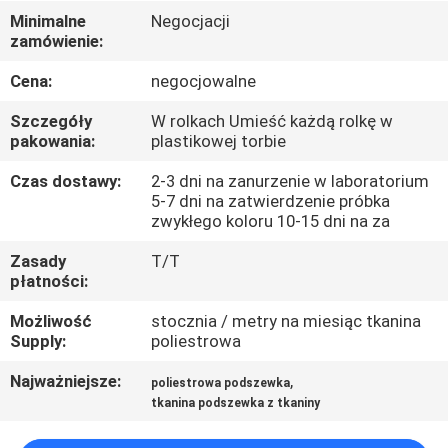
KONTROLA
Minimalne
Negocjacji
zamówienie:
JAKOŚCI
Cena:
negocjowalne
SKONTAKTUJ
Szczegóły
W rolkach Umieść każdą rolkę w
SIĘ
pakowania:
plastikowej torbie
Z
Czas dostawy:
2-3 dni na zanurzenie w laboratorium
5-7 dni na zatwierdzenie próbka
NAMI
zwykłego koloru 10-15 dni na za
Zasady
T/T
AKTUALNOŚCI
płatności:
Możliwość
stocznia / metry na miesiąc tkanina
PRZYPADKI
Supply:
poliestrowa
Najważniejsze:
,
poliestrowa podszewka
COMPANY
tkanina podszewka z tkaniny
NEWS