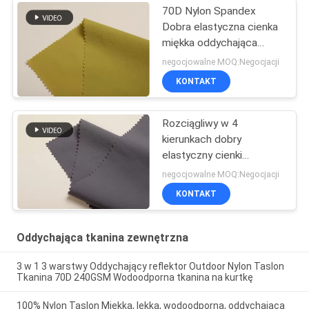
70D Nylon Spandex
Dobra elastyczna cienka
miękka oddychająca
tkanina
negocjowalne MOQ:Negocjacji
KONTAKT
Rozciągliwy w 4
kierunkach dobry
elastyczny cienki
spandex 40d nylonowy
negocjowalne MOQ:Negocjacji
materiał
KONTAKT
Oddychająca tkanina zewnętrzna
3 w 1 3 warstwy Oddychający reflektor Outdoor Nylon Taslon
Tkanina 70D 240GSM Wodoodporna tkanina na kurtkę
100% Nylon Taslon Miękka, lekka, wodoodporna, oddychająca