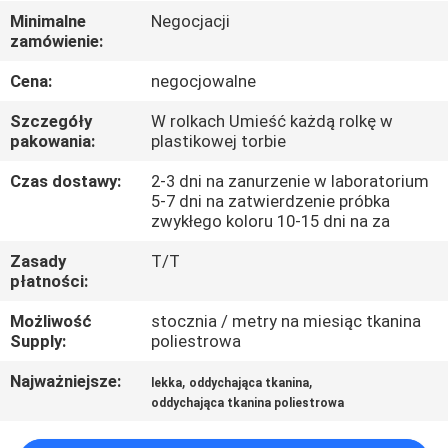
KONTROLA
Minimalne
Negocjacji
zamówienie:
JAKOŚCI
Cena:
negocjowalne
SKONTAKTUJ
Szczegóły
W rolkach Umieść każdą rolkę w
SIĘ
pakowania:
plastikowej torbie
Z
Czas dostawy:
2-3 dni na zanurzenie w laboratorium
5-7 dni na zatwierdzenie próbka
NAMI
zwykłego koloru 10-15 dni na za
Zasady
T/T
AKTUALNOŚCI
płatności:
Możliwość
stocznia / metry na miesiąc tkanina
PRZYPADKI
Supply:
poliestrowa
Najważniejsze:
,
,
lekka
oddychająca tkanina
COMPANY
oddychająca tkanina poliestrowa
NEWS