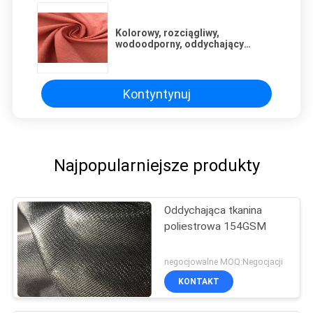
Kolorowy, rozciągliwy,
wodoodporny, oddychający
materiał, nie zanikający z wieloma
punktami przeplotu
Kontyntynuj
Najpopularniejsze produkty
Oddychająca tkanina
poliestrowa 154GSM
negocjowalne MOQ:Negocjacji
KONTAKT