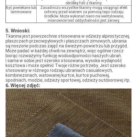
obróbkę folii z tkaniny.
Być powlekane lub
Zasadniczo wszystkie tkaniny mogą osiągnąć efekt
laminowane
ochrony przed wiatrem za pomocą tego rodzaju
środków. Może wykonać nieco nie wentylowane,
mianowicie test oddychalności jest zerowy.
5. Wnioski:
Tkanina jest powszechnie stosowana w odzieży alpinistycznej,
płaszczach przeciwpyłowych i płaszczach zimowych, ubrania
są noszone podczas zajęć na świeżym powietrzu lub przygód.
Może padać w każdej chwili na zewnątrz, więc ogólnie rzecz
biorąc rozważymy funkcję wodoodporności naszych ubrań.
I sama w sobie jest szeroko stosowana, wysoka wydajność
kosztowa i może spełnić Twoje różne potrzeby. Jest szeroko
stosowany w różnego rodzaju ubraniach casualowych,
kombinezonach, watowanej kurtce, kurtce puchowej,
spodniach, modzie, odzieży sportowej, odzieży outdoorowej itp.
6.
Więcej zdjęć: