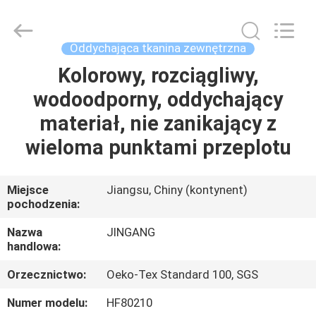
Suzhou
Jingang
Textile
Co.,Ltd.
All
Oddychająca tkanina zewnętrzna
Rights
Reserved.
Kolorowy, rozciągliwy,
DOM
wodoodporny, oddychający
PRODUKTY
materiał, nie zanikający z
wieloma punktami przeplotu
O
NAS
Miejsce
Jiangsu, Chiny (kontynent)
pochodzenia:
WYCIECZKA
Nazwa
JINGANG
handlowa:
PO
Orzecznictwo:
Oeko-Tex Standard 100, SGS
FABRYCE
Numer modelu:
HF80210