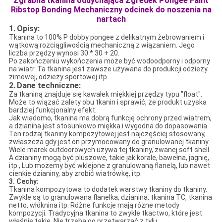
Zgrabna tkanina oddychająca Zgredek Pongee Faint
Ribstop Bonding Mechaniczny odcinek do noszenia na
nartach
1.
Opisy:
Tkanina to
100% P dobby pongee z delikatnym żebrowaniem
i
wątkową rozciągliwością mechaniczną z
wiązaniem.
Jego
liczba przędzy wynosi 30 * 30 + 20.
Po zakończeniu wykończenia może być wodoodporny i odporny
na wiatr. Ta tkanina jest zawsze używana do produkcji odzieży
zimowej, odzieży sportowej itp.
2.
Dane techniczne:
Za tkaniną znajduje się kawałek miękkiej przędzy typu "float".
Może to wiązać zalety obu tkanin i sprawić, że produkt uzyska
bardziej funkcjonalny efekt.
Jak wiadomo, tkanina ma dobrą funkcję ochrony przed wiatrem,
a dzianina jest stosunkowo miękka i wygodna do dopasowania.
Ten rodzaj tkaniny kompozytowej jest najczęściej stosowany,
zwłaszcza gdy jest on przymocowany do granulowanej tkaniny.
Wiele marek outdoorowych używa tej tkaniny, zwanej soft shell.
A dzianiny mogą być pluszowe, takie jak korale, bawełna, jagnię,
itp., Lub możemy być wklejone z granulowaną flanelą, lub nawet
cienkie dzianiny, aby zrobić wiatrówkę, itp.
3.
Cechy:
Tkanina kompozytowa to dodatek warstwy tkaniny do tkaniny.
Zwykle są to granulowana flanelka, dzianina, tkanina TC, tkanina
netto, włóknina itp. Różne funkcje mają różne metody
kompozycji. Tradycyjna tkanina to zwykłe tkactwo, które jest
właśnie takie. Nie trzeba go przetwarzać z tyłu.