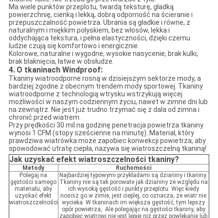
Ma wiele punktów przeplotu, twardą teksturę, gładką
powierzchnię, cienką i lekką, dobrą odporność na ścieranie i
przepuszczalność powietrza. Ubrania są gładkie i równe, z
naturalnym i miękkim połyskiem, bez włosów, lekka i
oddychająca tekstura, i pełna elastyczności, dzięki czemu
ludzie czują się komfortowo i energicznie.
Kolorowe, naturalne i wygodne, wysokie nasycenie, brak kulki,
brak blaknięcia, łatwe w obsłudze.
4.
O tkaninach Windproof:
Tkaniny wiatroodporne rosną w dzisiejszym sektorze mody, a
bardziej zgodne z obecnym trendem mody sportowej. Tkaniny
wiatroodporne z technologią wtrysku wstrzykują więcej
możliwości w naszym codziennym życiu, nawet w zimne dni lub
na zewnątrz. Nie jest już trudno trzymać się z dala od zimna i
chronić przed wiatrem.
Przy prędkości 30 mil na godzinę penetracja powietrza tkaniny
wynosi 1 CFM (stopy sześcienne na minutę). Materiał, który
prawdziwa wiatrówka może zapobiec konwekcji powietrza, aby
spowodować utratę ciepła, nazywa się wiatroszczelną tkaniną!
Jak uzyskać efekt wiatroszczelności tkaniny?
Metody
Ruchomości
Polegaj na
Najbardziej typowymi przykładami są dzianiny i tkaniny.
gęstości samego
Tkaniny nie są tak porowate jak dzianiny ze względu na
materiału, aby
ich wysoką gęstość i punkty przeplotu. Więc kiedy
uzyskać efekt
nosisz go w zimie, jest cieplej, co oznacza, że ​​wiatr nie
wiatroszczelności
wycieka. W tkaninach im większa gęstość, tym lepszy
opór powietrza,. Ale polegając na gęstości tkaniny, aby
zapobiec wiatrowi nie jest lepiej niż przez powlekanie lub